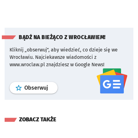
BĄDŹ NA BIEŻĄCO Z WROCŁAWIEM!
Kliknij „obserwuj”, aby wiedzieć, co dzieje się we
Wrocławiu.
Najciekawsze wiadomości z
www.wroclaw.pl znajdziesz w Google News!
profil
google news
serwisu wroclaw
Obserwuj
ZOBACZ TAKŻE