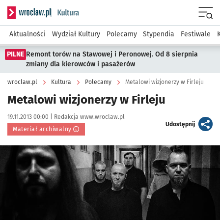
Serwis informacyjny wroclaw.pl podserwis: Kultura
Menu
Aktualności
Wydział Kultury
Polecamy
Stypendia
Festiwale
PILNE
Remont torów na Stawowej i Peronowej. Od 8 sierpnia
zmiany dla kierowców i pasażerów
wroclaw.pl
Kultura
Polecamy
Metalowi wizjonerzy w Firleju
Metalowi wizjonerzy w Firleju
Data publikacji:
Autor:
19.11.2013 00:00 |
Redakcja www.wroclaw.pl
artykuł
Udostępnij
Materiał archiwalny
Kliknij, aby powiększyć