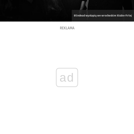
Blindead wystapią we wrocłwskim klubie Firlej
REKLAMA
ad