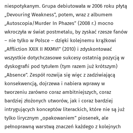
niespotykanym. Grupa debiutowała w 2006 roku płytą
„Devouring Weakness”, potem, wraz z albumem
„Autoscopia/Murder In Phazes” (2008 r.) mocno
wkroczyła w świat postmetalu, by zyskać rzesze fanów
– nie tylko w Polsce – dzięki kolejnemu krążkowi
„Affliction XXIX II MXMVI” (2010) i zdyskontować
wszystkie dotychczasowe sukcesy ostatnią pozycją w
dyskografii pod tytułem (tym razem już krótszym)
„Absence”. Zespół rozwija się więc z zadziwiającą
konsekwencją, dojrzewa i nabiera wprawy w
tworzeniu zarówno coraz ambitniejszych, coraz
bardziej złożonych utworów, jak i coraz bardziej
intrygujących konceptów literackich, które nie są już
tylko lirycznym „opakowaniem” piosenek, ale
pełnoprawną warstwą znaczeń każdego z kolejnych