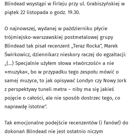
Blindead wsystąpi w Firleju przy ul. Grabiszyńskiej w
piątek 22 listopada o godz. 19.30.
O najnowszej, wydanej w październiku płycie
trójmiejsko-warszawskiej postmetalowej grupy
Blindead tak pisał recenzent „Teraz Rocka”, Marek
Świrkowicz, dziennikarz nieskory raczej do egzaltacji:
„(...) Specjalnie użyłem słowa »twórczość« a nie
»muzyka«, bo w przypadku tego zespołu mówić o
samej muzyce, to jak opisywać Londyn czy Nowy Jork
z perspektywy tuneli metra – niby ma się jakieś
pojęcie o całości, ale nie sposób dostrzec tego, co
naprawdę istotne”.
Tak emocjonalne podejście recenzentów (i fanów!) do
dokonań Blindead nie jest ostatnio niczym