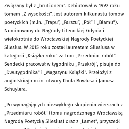
Związany był z „bruLionem”. Debiutował w 1992 roku
tomem „Z wysokości”. Jest autorem kilkunastu tomów
poetyckich (m.in. „Trapu”, „Farszu”, „Pół” i „Błamu”).
Nominowany do Nagrody Literackiej Gdynia i
wielokrotnie do Wrocławskiej Nagrody Poetyckiej
Silesius. W 2015 roku został laureatem Silesiusa w
kategorii „Książka roku” za tom „Przedmiar robót”.
Sendecki pracował w tygodniku „Przekrój", pisuje do
„Dwutygodnika" i „Magazynu Książki". Przełożył z
angielskiego m.in. utwory Paula Bowlesa i Jamesa
Schuylera.
„Po wymagających niezwykłego skupienia wierszach z
„Przedmiaru robót” (tomu nagrodzonego Wrocławską
Nagrodą Poetycką Silesius) oraz z „Lamet”, przyszedł