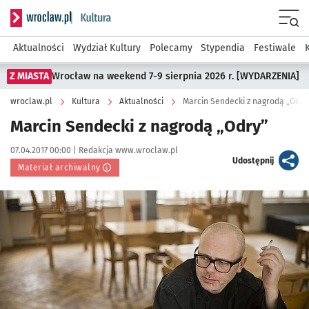
Serwis informacyjny wroclaw.pl podserwis: Kultura
Menu
Aktualności
Wydział Kultury
Polecamy
Stypendia
Festiwale
Z MIASTA
Wrocław na weekend 7-9 sierpnia 2026 r. [WYDARZENIA]
wroclaw.pl
Kultura
Aktualności
Marcin Sendecki z nagrodą „Odry
Marcin Sendecki z nagrodą „Odry”
Data publikacji:
Autor:
07.04.2017 00:00 |
Redakcja www.wroclaw.pl
artykuł
Udostępnij
Materiał archiwalny
Kliknij, aby powiększyć