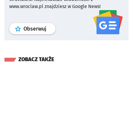
www.wroclaw.pl znajdziesz w Google News!
profil
google news
serwisu wroclaw
Obserwuj
ZOBACZ TAKŻE