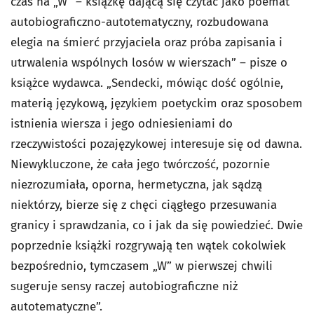
czas na „W” – książkę dającą się czytać jako poemat
autobiograficzno-autotematyczny, rozbudowana
elegia na śmierć przyjaciela oraz próba zapisania i
utrwalenia wspólnych losów w wierszach” – pisze o
książce wydawca. „Sendecki, mówiąc dość ogólnie,
materią językową, językiem poetyckim oraz sposobem
istnienia wiersza i jego odniesieniami do
rzeczywistości pozajęzykowej interesuje się od dawna.
Niewykluczone, że cała jego twórczość, pozornie
niezrozumiała, oporna, hermetyczna, jak sądzą
niektórzy, bierze się z chęci ciągłego przesuwania
granicy i sprawdzania, co i jak da się powiedzieć. Dwie
poprzednie książki rozgrywają ten wątek cokolwiek
bezpośrednio, tymczasem „W” w pierwszej chwili
sugeruje sensy raczej autobiograficzne niż
autotematyczne”.