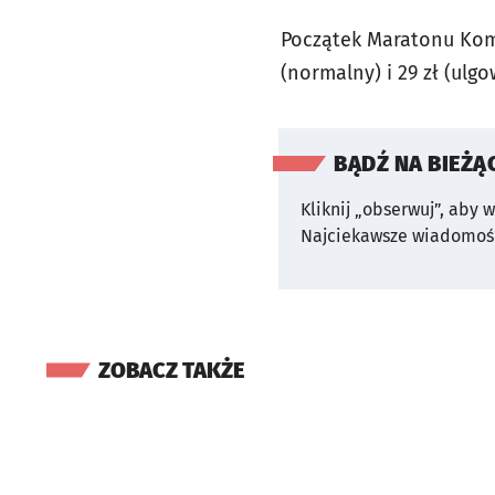
Początek Maratonu Komed
(normalny) i 29 zł (ulgo
BĄDŹ NA BIEŻĄ
Kliknij „obserwuj”, aby 
Najciekawsze wiadomośc
ZOBACZ TAKŻE