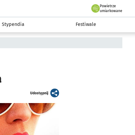
Powietrze
we Wrocławiu
Kultura
umiarkowane
Stypendia
Festiwale
a
artykuł
Udostępnij