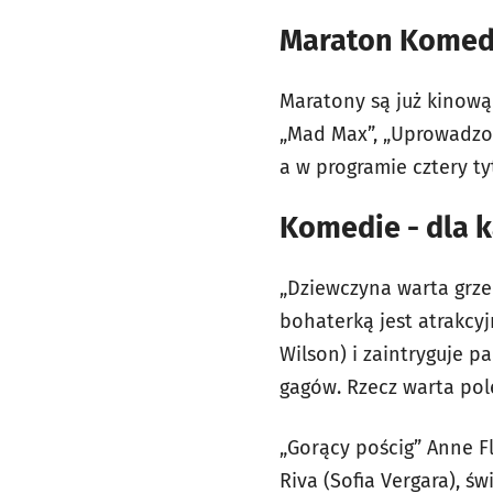
Maraton Komed
Maratony są już kinową 
„Mad Max”, „Uprowadzon
a w programie cztery ty
Komedie - dla 
„Dziewczyna warta grz
bohaterką jest atrakcyj
Wilson) i zaintryguje p
gagów. Rzecz warta pol
„Gorący pościg” Anne F
Riva (Sofia Vergara), 