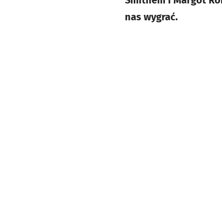
Smithem i Margot Robbi
nas wygrać.