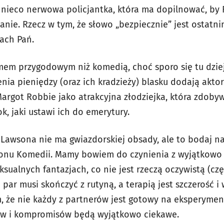
ć nieco nerwowa policjantka, która ma dopilnować, by 
anie. Rzecz w tym, że słowo „bezpiecznie” jest ostatn
ach Pań.
filmem przygodowym niż komedią, choć sporo się tu dzi
nia pieniędzy (oraz ich kradzieży) blasku dodają aktor
 Margot Robbie jako atrakcyjna złodziejka, która zdob
k, jaki ustawi ich do emerytury.
 Lawsona nie ma gwiazdorskiej obsady, ale to bodaj na
onu Komedii. Mamy bowiem do czynienia z wyjątkowo i
ualnych fantazjach, co nie jest rzeczą oczywistą (częs
a par musi skończyć z rutyną, a terapią jest szczeroś
, że nie każdy z partnerów jest gotowy na eksperyme
mów i kompromisów będą wyjątkowo ciekawe.