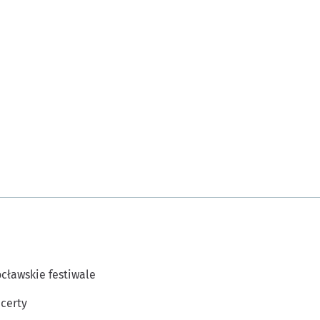
cławskie festiwale
certy