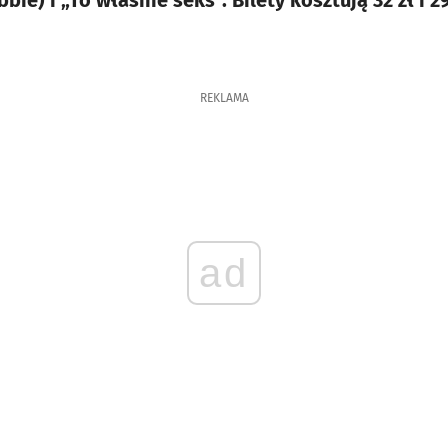
e) i „To właśnie seks”. Bilety kosztują 32 zł i 29
REKLAMA
ad