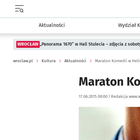
Menu główne portalu wroclaw.pl
Aktualności
Wydział K
WROCŁAW
„Panorama 1670” w Hali Stulecia – zdjęcia z sobot
wroclaw.pl
Kultura
Aktualności
Maraton Komedii w Heli
Maraton Ko
Data publikacji:
Autor:
17.06.2015 00:00 |
Redakcja www.w
Kliknij, aby powiększyć