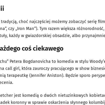
ii
tradycją, choć najczęściej możemy zobaczyć serię film
a”, czy „Iron Man”). Tym razem większa różnorodność,
tuły, każdy w gwiazdorskiej obsadzie, albo przynajmni
każdego coś ciekawego
echu” Petera Bogdanovicha to komedia w stylu Woody’
na call girl, która zauroczy pracującego w show bizne
anią terapeutkę (Jennifer Aniston). Będzie sporo perype
ecenia.
letcher jest komedią o dwóch nietuzinkowych kobietac
świadek koronny w sprawie oskarżenia słynnego kolumbi