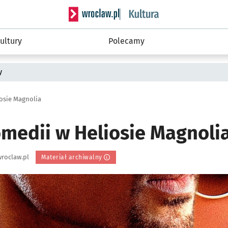
Serwis informacyjny wroclaw.pl podserwis: 
ultury
Polecamy
y
osie Magnolia
medii w Heliosie Magnoli
roclaw.pl
Materiał archiwalny