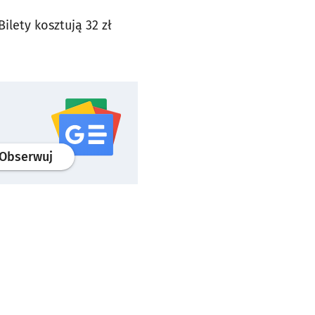
ilety kosztują 32 zł
profil
google news
serwisu wroclaw.pl
Obserwuj