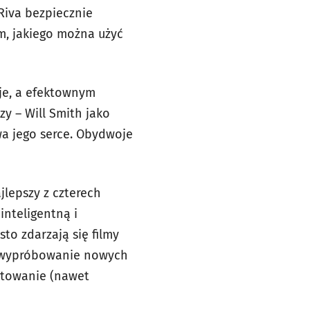
Riva bezpiecznie
im, jakiego można użyć
eje, a efektownym
zy – Will Smith jako
ywa jego serce. Obydwoje
jlepszy z czterech
nteligentną i
to zdarzają się filmy
ć i wypróbowanie nowych
ntowanie (nawet