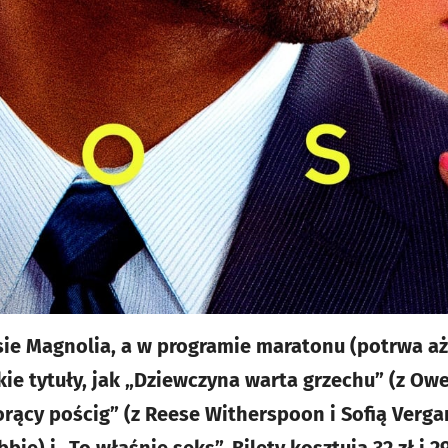
osie Magnolia, a w programie maratonu (potrwa aż
kie tytuły, jak „Dziewczyna warta grzechu” (z O
orący pościg” (z Reese Witherspoon i Sofią Vergar