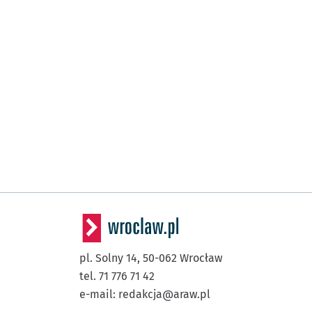
pl. Solny 14,
50-062
Wrocław
tel. 71 776 71 42
e-mail:
redakcja@araw.pl