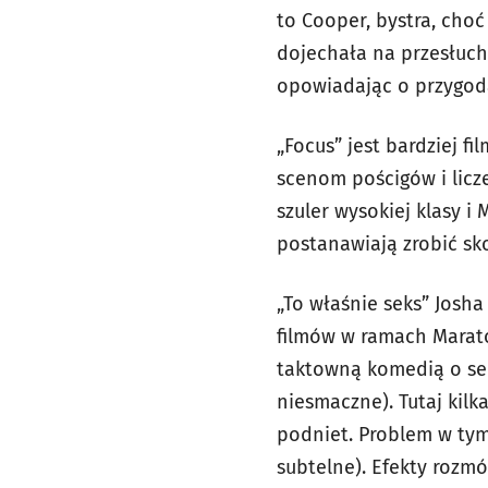
to Cooper, bystra, cho
dojechała na przesłuch
opowiadając o przygod
„Focus” jest bardziej 
scenom pościgów i licze
szuler wysokiej klasy i
postanawiają zrobić sko
„To właśnie seks” Josha
filmów w ramach Marat
taktowną komedią o seks
niesmaczne). Tutaj kilk
podniet. Problem w tym
subtelne). Efekty roz