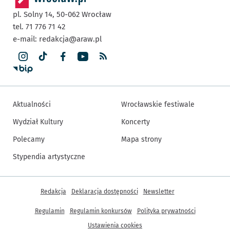
pl. Solny 14,
50-062
Wrocław
tel. 71 776 71 42
e-mail:
redakcja@araw.pl
Aktualności
Wrocławskie festiwale
Wydział Kultury
Koncerty
Polecamy
Mapa strony
Stypendia artystyczne
Inne informacje
Redakcja
Deklaracja dostępności
Newsletter
Regulamin
Regulamin konkursów
Polityka prywatności
Ustawienia cookies