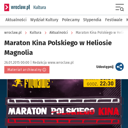
Serwis informacyjny wroclaw.pl podserwis: Kultura
Menu
Aktualności
Wydział Kultury
Polecamy
Stypendia
Festiwale
wroclaw.pl
Kultura
Aktualności
Maraton Kina Polskiego w Helios
Maraton Kina Polskiego w Heliosie
Magnolia
Data publikacji:
Autor:
26.01.2015 00:00 |
Redakcja www.wroclaw.pl
artykuł
Udostępnij
Materiał archiwalny
Kliknij, aby powiększyć