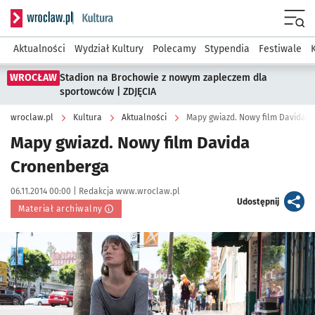
Serwis informacyjny wroclaw.pl podserwis: Kultura
Menu
Aktualności
Wydział Kultury
Polecamy
Stypendia
Festiwale
WROCŁAW
Stadion na Brochowie z nowym zapleczem dla
sportowców | ZDJĘCIA
wroclaw.pl
Kultura
Aktualności
Mapy gwiazd. Nowy film Davida 
Mapy gwiazd. Nowy film Davida
Cronenberga
Data publikacji:
Autor:
06.11.2014 00:00 |
Redakcja www.wroclaw.pl
artykuł
Udostępnij
Materiał archiwalny
Kliknij, aby powiększyć