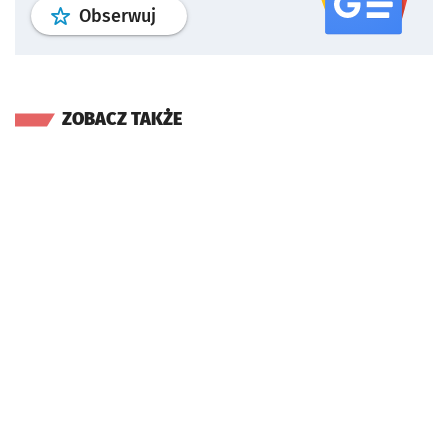
profil
google news
serwisu wroclaw
Obserwuj
ZOBACZ TAKŻE