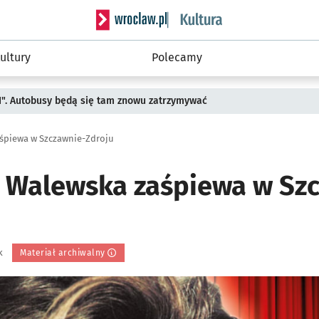
Serwis informacyjny wroclaw.pl podserwis: 
ultury
Polecamy
II". Autobusy będą się tam znowu zatrzymywać
śpiewa w Szczawnie-Zdroju
 Walewska zaśpiewa w Sz
k
Materiał archiwalny