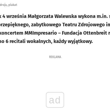
roju, plakat
k 4 września Małgorzata Walewska wykona m.in.
przepięknego, zabytkowego Teatru Zdrojowego i
koncertem MMImpresario – Fundacja Ottenbreit r
 6 recitali wokalnych, każdy wyjątkowy.
REKLAMA
ad