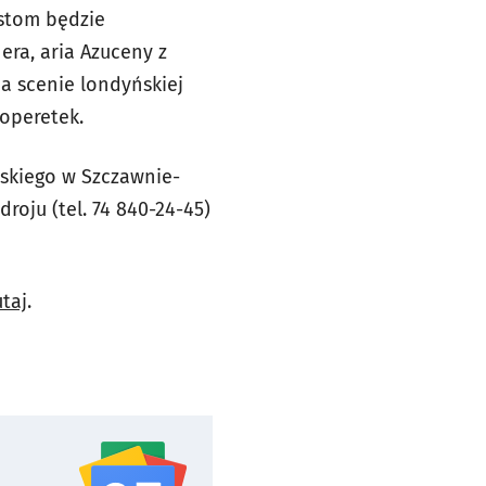
ystom będzie
ra, aria Azuceny z
a scenie londyńskiej
operetek.
wskiego w Szczawnie-
roju (tel. 74 840-24-45)
utaj
.