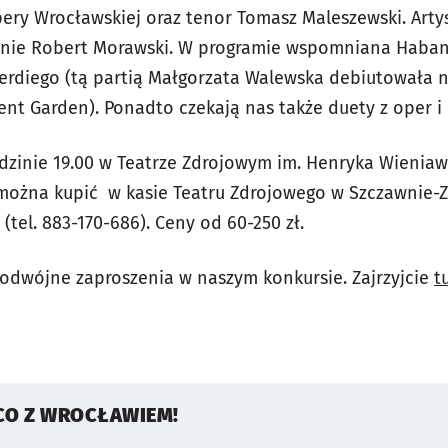
Opery Wrocławskiej oraz tenor Tomasz Maleszewski. Art
anie Robert Morawski. W programie wspomniana Habane
erdiego (tą partią Małgorzata Walewska debiutowała n
nt Garden). Ponadto czekają nas także duety z oper i 
dzinie 19.00 w Teatrze Zdrojowym im. Henryka Wienia
 można kupić w kasie Teatru Zdrojowego w Szczawnie-Zd
 (tel. 883-170-686). Ceny od 60-250 zł.
odwójne zaproszenia w naszym konkursie. Zajrzyjcie
t
CO Z WROCŁAWIEM!