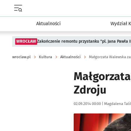
Menu główne portalu wroclaw.pl
Aktualności
Wydział K
WROCŁAW
Zakończenie remontu przystanku "pl. Jana Pawła 
wroclaw.pl
Kultura
Aktualności
Małgorzata Walewska za
Małgorzata
Zdroju
Data publikacji:
Autor:
02.09.2014 00:00 |
Magdalena Tali
Kliknij, aby powiększyć