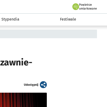
Powietrze
we Wrocławiu
Kultura
umiarkowane
Stypendia
Festiwale
czawnie-
artykuł
Udostępnij