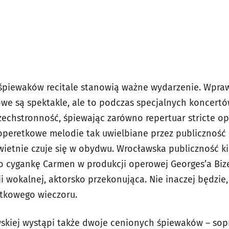
śpiewaków recitale stanowią ważne wydarzenie. Wpraw
towe są spektakle, ale to podczas specjalnych koncert
echstronność, śpiewając zarówno repertuar stricte ope
peretkowe melodie tak uwielbiane przez publiczność 
ietnie czuje się w obydwu. Wrocławska publiczność ki
o cygankę Carmen w produkcji operowej Georges’a Bizet
i wokalnej, aktorsko przekonująca. Nie inaczej będzie,
rtkowego wieczoru.
skiej wystąpi także dwoje cenionych śpiewaków – sop