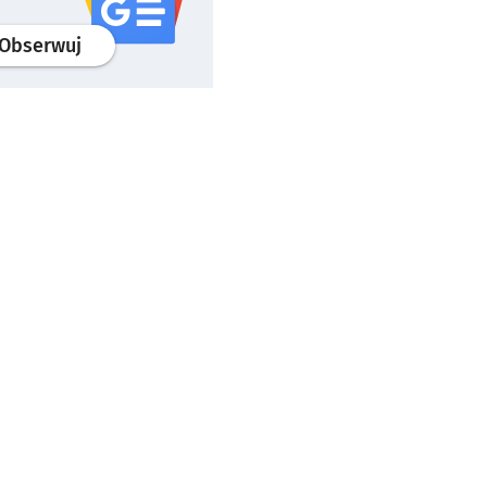
profil
google news
serwisu wroclaw.pl
Obserwuj