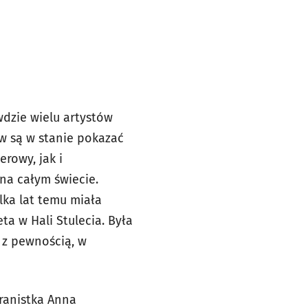
dzie wielu artystów
ów są w stanie pokazać
rowy, jak i
na całym świecie.
lka lat temu miała
a w Hali Stulecia. Była
 z pewnością, w
ranistka Anna