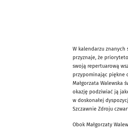
W kalendarzu znanych 
przyznaje, że prioryte
swoją repertuarową wsz
przypominając piękne o
Małgorzata Walewska św
okazję podziwiać ją jak
w doskonałej dyspozycj
Szczawnie Zdroju czwa
Obok Małgorzaty Walew