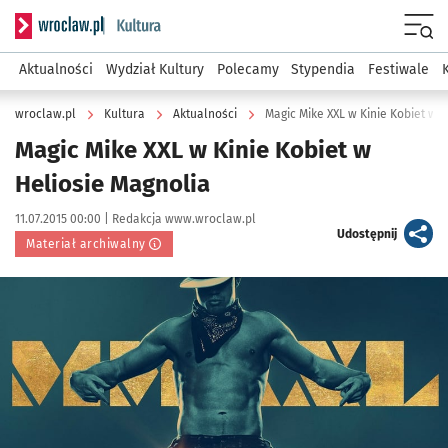
Serwis informacyjny wroclaw.pl podserwis: Kultura
Menu
Aktualności
Wydział Kultury
Polecamy
Stypendia
Festiwale
wroclaw.pl
Kultura
Aktualności
Magic Mike XXL w Kinie Kobiet w 
Magic Mike XXL w Kinie Kobiet w
Heliosie Magnolia
Data publikacji:
Autor:
11.07.2015 00:00 |
Redakcja www.wroclaw.pl
artykuł
Udostępnij
Materiał archiwalny
Kliknij, aby powiększyć