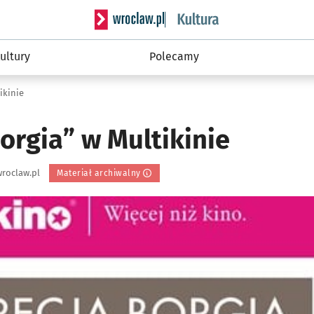
Serwis informacyjny wroclaw.pl podserwis: 
ultury
Polecamy
ikinie
orgia” w Multikinie
roclaw.pl
Materiał archiwalny