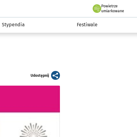
Powietrze
we Wrocławiu
Kultura
umiarkowane
Stypendia
Festiwale
artykuł
Udostępnij