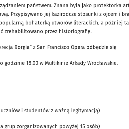
ządzaniem państwem. Znana była jako protektorka art
awą. Przypisywano jej kazirodcze stosunki z ojcem i b
 popularną bohaterką utworów literackich, a później ta
ać zrehabilitowano przez historiografię.
krecja Borgia” z San Francisco Opera odbędzie się
o godzinie 18.00 w Multikinie Arkady Wrocławskie.
la uczniów i studentów z ważną legitymacją)
(dla grup zorganizowanych powyżej 15 osób)