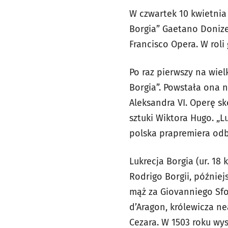
W czwartek 10 kwietnia
Borgia” Gaetano Donize
Francisco Opera. W rol
Po raz pierwszy na wiel
Borgia”. Powstała ona n
Aleksandra VI. Operę s
sztuki Wiktora Hugo. „L
polska prapremiera odb
Lukrecja Borgia (ur. 18 
Rodrigo Borgii, później
mąż za Giovanniego Sfo
d’Aragon, królewicza ne
Cezara. W 1503 roku wys