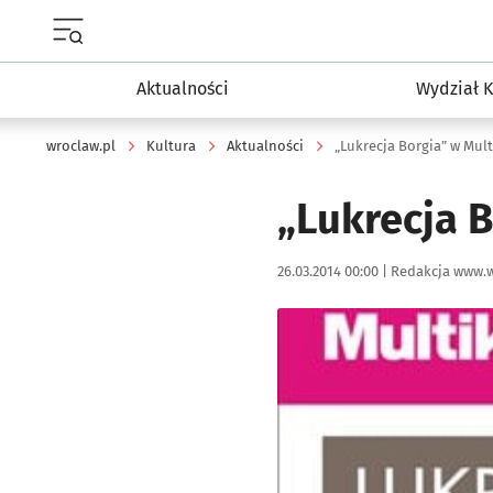
Menu główne portalu wroclaw.pl
Aktualności
Wydział K
wroclaw.pl
Kultura
Aktualności
„Lukrecja Borgia” w Mult
„Lukrecja B
Data publikacji:
Autor:
26.03.2014 00:00 |
Redakcja www.w
Kliknij, aby powiększyć