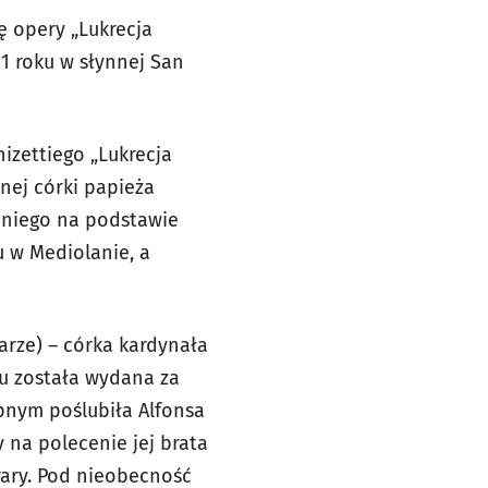
ę opery „Lukrecja
1 roku w słynnej San
izettiego „Lukrecja
jnej córki papieża
aniego na podstawie
u w Mediolanie, a
rarze) – córka kardynała
ku została wydana za
pnym poślubiła Alfonsa
 na polecenie jej brata
rrary. Pod nieobecność