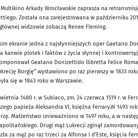
 Multikino Arkady Wrocławskie zaprasza na retransmisj
ttiego. Została ona zarejestrowana w październiku 201
i głównej widzowie zobaczą Renee Fleming.
kim ekranie jedna z najsłynniejszych oper Gaetano Don
a kanwie plotek i faktów z życia słynnej i kontrowersy
komponował Geatano Donizettido llibretta Felice Rom
ukrecję Borgię” wystawiono po raz pierwszy w 1833 rok
yła się w 1843 roku w Warszawie.
kwietnia 1480 r. w Subiaco, zm. 24 czerwca 1519 r. w Fer
szego papieża Aleksandra VI, księżna Ferrary.W 1493 ro
rzę. Małżeństwo unieważniono w 1497 roku, a w nastę
apolitańskiego. Drugi mąż Lukrecji zginął zamordowany
zła za mąż po raz trzeci za Alfonsa I d’Este, księcia Fe