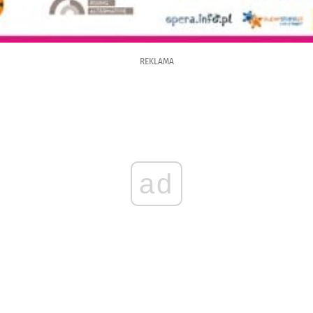
REKLAMA
ad