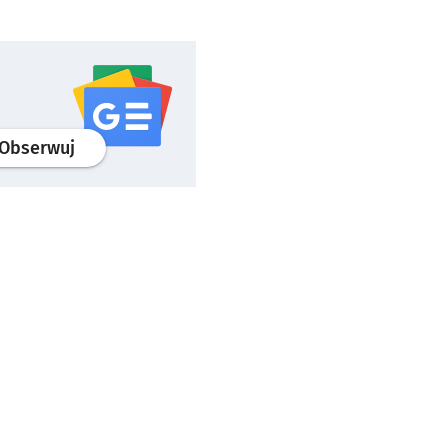
profil
google news
serwisu wroclaw.pl
Obserwuj