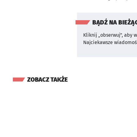
BĄDŹ NA BIEŻĄ
Kliknij „obserwuj”, aby 
Najciekawsze wiadomośc
ZOBACZ TAKŻE