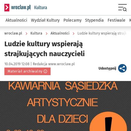
Serwis informacyjny wroclaw.pl podserwis: Kultura
Menu
Aktualności
Wydział Kultury
Polecamy
Stypendia
Festiwale
wroclaw.pl
Kultura
Aktualności
Ludzie kultury wspierają strajkuj
Ludzie kultury wspierają
strajkujących nauczycieli
Data publikacji:
Autor:
10.04.2019 12:08 |
Redakcja www.wroclaw.pl
artykuł
Udostępnij
Materiał archiwalny
Kliknij, aby powiększyć