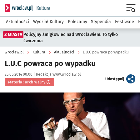
Serwis informacyjny wroclaw.pl podserwis: Kultura
Menu
Aktualności
Wydział Kultury
Polecamy
Stypendia
Festiwale
Z MIASTA
Policyjny śmigłowiec nad Wrocławiem. To tylko
ćwiczenia
wroclaw.pl
Kultura
Aktualności
L.U.C powraca po wypadku
L.U.C powraca po wypadku
Data publikacji:
Autor:
25.06.2014 00:00 |
Redakcja www.wroclaw.pl
artykuł
Udostępnij
Materiał archiwalny
Kliknij, aby powiększyć