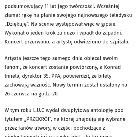
podsumowujący 11 lat jego twórczości. Wcześniej
złamał rękę na planie swojego najnowszego teledysku
„Dziękuję”. Na scenie występował więc w gipsie.
Wykonał o jeden krok za dużo i wpadł do zapadni.
Koncert przerwano, a artystę odwieziono do szpitala.
Artysta jeszcze tego samego dnia obiecał swoim
fanom, że koncert zostanie powtórzony, a Konrad
Imiela, dyrektor 35. PPA, potwierdził, że bilety
zachowają ważność. Nowy termin został ustalony na
26 czerwca na godz. 20.
W tym roku L.U.C wydał dwupłytową antologię pod
tytułem „PRZEKRÓJ”, na której znajdują się wybrane
przez fanów utwory, w części pochodzące z
niedostępnych już na rynku płyt, ale też nowo