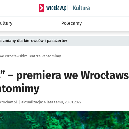
Serwis informacyjny wroclaw.pl podserwis: 
ultury
Polecamy
a zmiany dla kierowców i pasażerów
 we Wrocławskim Teatrze Pantomimy
” – premiera we Wrocław
ntomimy
wroclaw.pl
|
aktualizacja:
4 lata temu, 20.01.2022