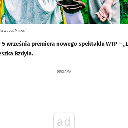
ki w „Los Mimos”
ę 5 września premiera nowego spektaklu WTP – 
eszka Bzdyla.
REKLAMA
ad