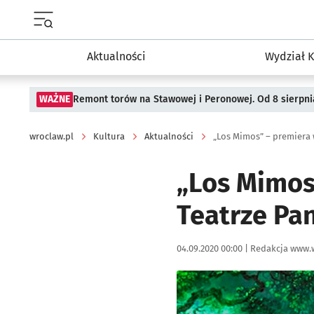
Menu główne portalu wroclaw.pl
Aktualności
Wydział K
WAŻNE
Remont torów na Stawowej i Peronowej. Od 8 sierpni
wroclaw.pl
Kultura
Aktualności
„Los Mimos” – premiera
„Los Mimos
Teatrze Pa
Data publikacji:
Autor:
04.09.2020 00:00 |
Redakcja www.
Kliknij, aby powiększyć