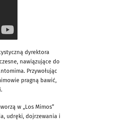
tystyczną dyrektora
łczesne, nawiązujące do
pantomima. Przywołując
 mimowie pragną bawić,
.
tworzą w „Los Mimos”
a, udręki, dojrzewania i