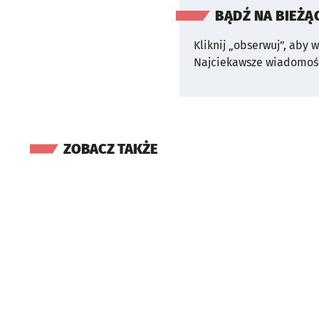
BĄDŹ NA BIEŻĄ
Kliknij „obserwuj”, aby 
Najciekawsze wiadomośc
ZOBACZ TAKŻE