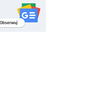
profil
google news
serwisu wroclaw.pl
Obserwuj