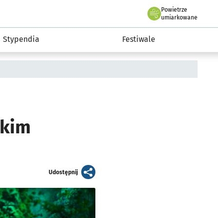
Powietrze
we Wrocławiu
Kultura
umiarkowane
Stypendia
Festiwale
skim
artykuł
Udostępnij