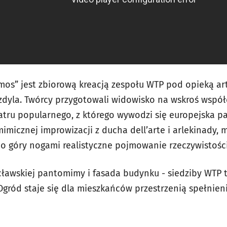
mos” jest zbiorową kreacją zespołu WTP pod opieką ar
zdyla. Twórcy przygotowali widowisko na wskroś wspó
atru popularnego, z którego wywodzi się europejska 
imicznej improwizacji z ducha dell’arte i arlekinady,
o góry nogami realistyczne pojmowanie rzeczywistości
ławskiej pantomimy i fasada budynku - siedziby WTP 
Ogród staje się dla mieszkańców przestrzenią spełnieni