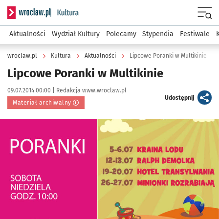
Serwis informacyjny wroclaw.pl podserwis: Kultura
Menu
Aktualności
Wydział Kultury
Polecamy
Stypendia
Festiwale
wroclaw.pl
Kultura
Aktualności
Lipcowe Poranki w Multikinie
Lipcowe Poranki w Multikinie
Data publikacji:
Autor:
09.07.2014 00:00 |
Redakcja www.wroclaw.pl
artykuł
Udostępnij
Materiał archiwalny
Kliknij, aby powiększyć