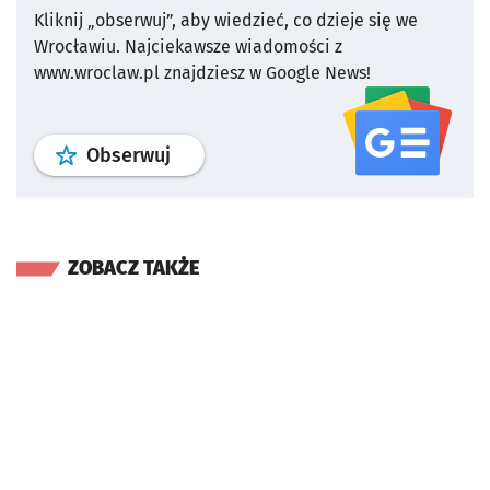
Kliknij „obserwuj”, aby wiedzieć, co dzieje się we
Wrocławiu.
Najciekawsze wiadomości z
www.wroclaw.pl znajdziesz w Google News!
profil
google news
serwisu wroclaw
Obserwuj
ZOBACZ TAKŻE