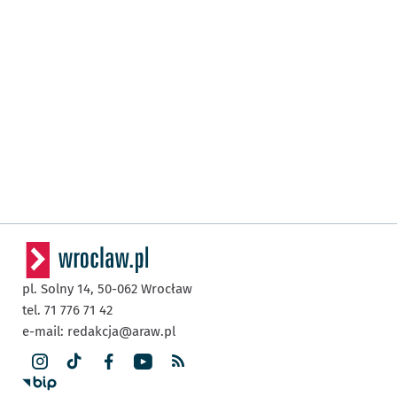
pl. Solny 14,
50-062
Wrocław
tel. 71 776 71 42
e-mail:
redakcja@araw.pl