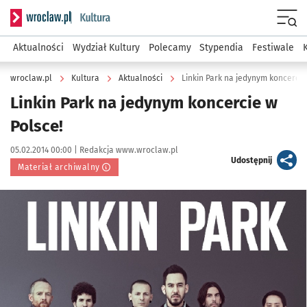
Serwis informacyjny wroclaw.pl podserwis: Kultura
Menu
Aktualności
Wydział Kultury
Polecamy
Stypendia
Festiwale
wroclaw.pl
Kultura
Aktualności
Linkin Park na jedynym koncercie
Linkin Park na jedynym koncercie w
Polsce!
Data publikacji:
Autor:
05.02.2014 00:00 |
Redakcja www.wroclaw.pl
artykuł
Udostępnij
Materiał archiwalny
Kliknij, aby powiększyć