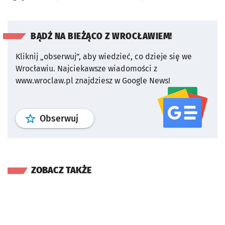
BĄDŹ NA BIEŻĄCO Z WROCŁAWIEM!
Kliknij „obserwuj”, aby wiedzieć, co dzieje się we
Wrocławiu.
Najciekawsze wiadomości z
www.wroclaw.pl znajdziesz w Google News!
profil
google news
serwisu wroclaw
Obserwuj
ZOBACZ TAKŻE