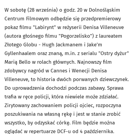
W sobotę (28 września) o godz. 20 w Dolnośląskim
Centrum Filmowym odbędzie się przedpremierowy
pokaz filmu "Labirynt" w reżyserii Denisa Villeneuve
(autora głośnego filmu "Pogorzelisko") z laureatem
Złotego Globu - Hugh Jackmanem i Jake’m
Gyllenhaalem oraz znaną, m.in. z serialu "Ostry dyżur"
Marią Bello w rolach głównych. Najnowszy film
zdobywcy nagród w Cannes i Wenecji Denisa
Villeneuve, to historia dwóch porwanych dziewczynek.
Do uprowadzenia dochodzi podczas zabawy. Sprawa
trafia w ręce policji, która niewiele może zdziałać.
Zirytowany zachowaniem policji ojciec, rozpoczyna
poszukiwania na własną rękę i jest w stanie zrobić
wszystko, by odzyskać córkę. Film będzie można
oglądać w repertuarze DCF-u od 4 października.