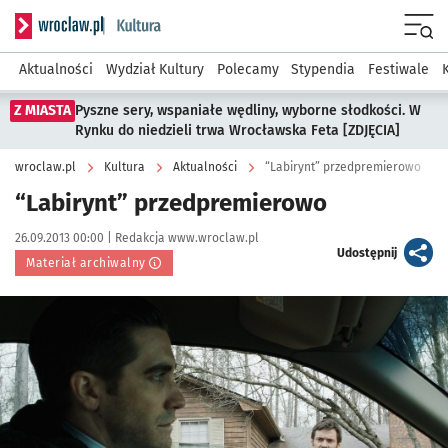
Serwis informacyjny wroclaw.pl podserwis: Kultura
Menu
Aktualności
Wydział Kultury
Polecamy
Stypendia
Festiwale
Z MIASTA
Pyszne sery, wspaniałe wędliny, wyborne słodkości. W
Rynku do niedzieli trwa Wrocławska Feta [ZDJĘCIA]
wroclaw.pl
Kultura
Aktualności
“Labirynt” przedpremierowo
“Labirynt” przedpremierowo
Data publikacji:
Autor:
26.09.2013 00:00 |
Redakcja www.wroclaw.pl
artykuł
Udostępnij
Materiał archiwalny
Kliknij, aby powiększyć