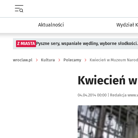
Menu główne portalu wroclaw.pl
Aktualności
Wydział K
Z MIASTA
Pyszne sery, wspaniałe wędliny, wyborne słodkości.
wroclaw.pl
Kultura
Polecamy
Kwiecień w Muzeum Naro
Kwiecień 
Data publikacji:
Autor:
04.04.2014 00:00 |
Redakcja www.
Kliknij, aby powiększyć