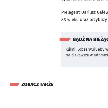
Prelegent Dariusz Galew
XX wieku oraz przybliży
BĄDŹ NA BIEŻĄ
Kliknij „obserwuj”, aby 
Najciekawsze wiadomośc
ZOBACZ TAKŻE