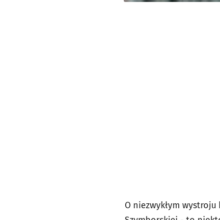
O niezwykłym wystroju 
Szymborskiej - to nie