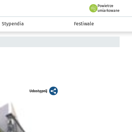
Powietrze
we Wrocławiu
Kultura
umiarkowane
Stypendia
Festiwale
artykuł
Udostępnij