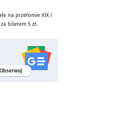
ałe na przełomie XIX i
za biletem 5 zł.
profil
google news
serwisu wroclaw.pl
Obserwuj