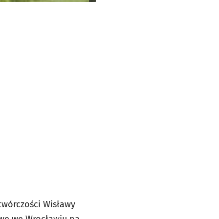
twórczości Wisławy
owe we Wrocławiu na