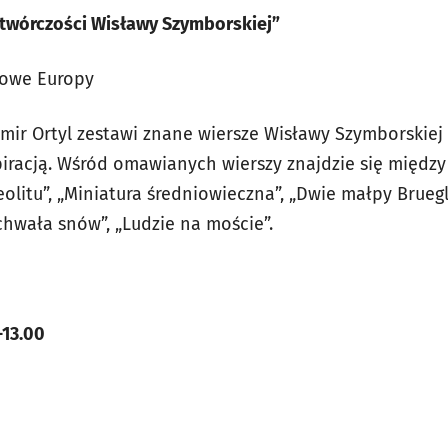
w twórczości Wisławy Szymborskiej”
urowe Europy
ir Ortyl zestawi znane wiersze Wisławy Szymborskiej z
spiracją. Wśród omawianych wierszy znajdzie się między 
eolitu”, „Miniatura średniowieczna”, „Dwie małpy Bruegl
chwała snów”, „Ludzie na moście”.
-13.00