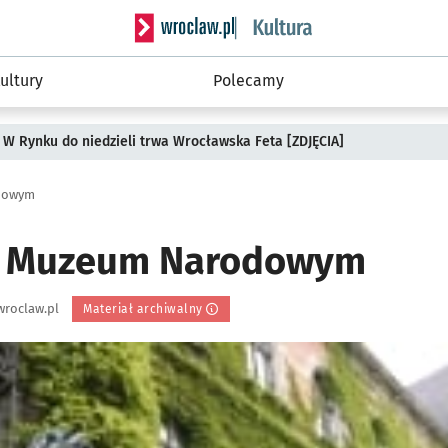
Serwis informacyjny wroclaw.pl podserwis: 
ultury
Polecamy
 W Rynku do niedzieli trwa Wrocławska Feta [ZDJĘCIA]
dowym
w Muzeum Narodowym
wroclaw.pl
Materiał archiwalny