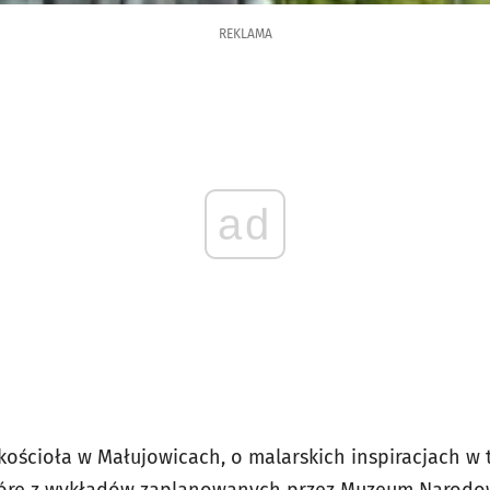
REKLAMA
ad
kościoła w Małujowicach, o malarskich inspiracjach w 
które z wykładów zaplanowanych przez Muzeum Narod