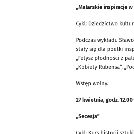
„Malarskie inspiracje 
Cykl: Dziedzictwo kult
Podczas wykładu Sławom
stały się dla poetki in
„Fetysz płodności z pal
„Kobiety Rubensa”, „Po
Wstęp wolny.
27 kwietnia, godz. 12.00
„Secesja”
Cykl: Kurs historii sztuki