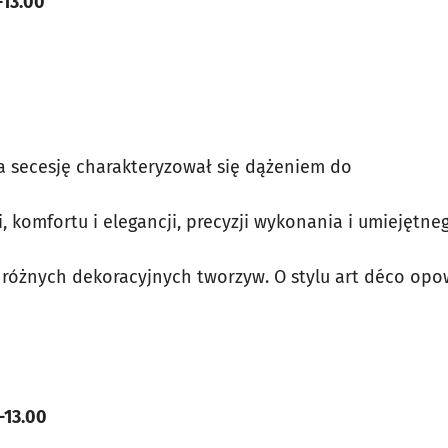
-13.00
na secesję charakteryzował się dążeniem do
i, komfortu i elegancji, precyzji wykonania i umiejętne
różnych dekoracyjnych tworzyw. O stylu art déco opo
-13.00