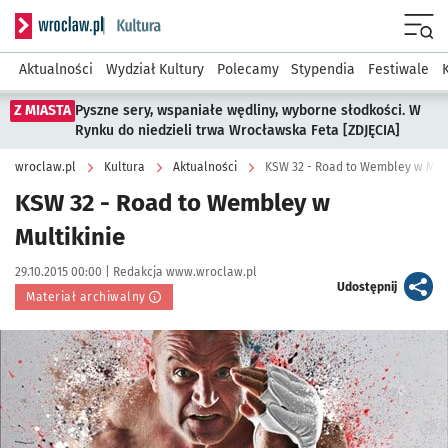
Serwis informacyjny wroclaw.pl podserwis: Kultura
Menu
Aktualności
Wydział Kultury
Polecamy
Stypendia
Festiwale
Z MIASTA
Pyszne sery, wspaniałe wędliny, wyborne słodkości. W
Rynku do niedzieli trwa Wrocławska Feta [ZDJĘCIA]
wroclaw.pl
Kultura
Aktualności
KSW 32 - Road to Wembley w Mult
KSW 32 - Road to Wembley w
Multikinie
Data publikacji:
Autor:
29.10.2015 00:00 |
Redakcja www.wroclaw.pl
artykuł
Udostępnij
Materiał archiwalny
Kliknij, aby powiększyć