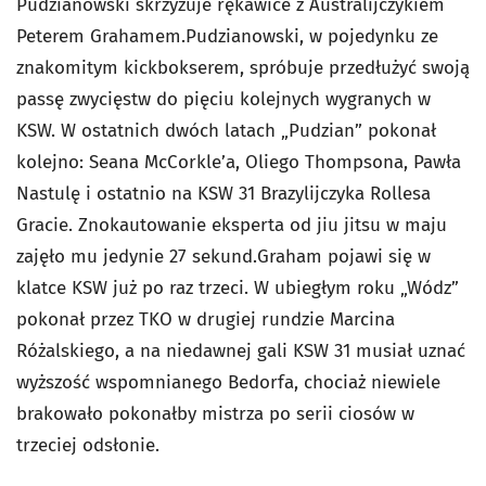
Pudzianowski skrzyżuje rękawice z Australijczykiem
Peterem Grahamem.Pudzianowski, w pojedynku ze
znakomitym kickbokserem, spróbuje przedłużyć swoją
passę zwycięstw do pięciu kolejnych wygranych w
KSW. W ostatnich dwóch latach „Pudzian” pokonał
kolejno: Seana McCorkle’a, Oliego Thompsona, Pawła
Nastulę i ostatnio na KSW 31 Brazylijczyka Rollesa
Gracie. Znokautowanie eksperta od jiu jitsu w maju
zajęło mu jedynie 27 sekund.Graham pojawi się w
klatce KSW już po raz trzeci. W ubiegłym roku „Wódz”
pokonał przez TKO w drugiej rundzie Marcina
Różalskiego, a na niedawnej gali KSW 31 musiał uznać
wyższość wspomnianego Bedorfa, chociaż niewiele
brakowało pokonałby mistrza po serii ciosów w
trzeciej odsłonie.