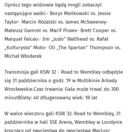
Oprócz tego widzowie będą mogli zobaczyć
następujące walki:- Borys Mańkowski vs. Jessie
Taylor- Marcin Różalski vs. James McSweeney-
Mateusz Gamrot vs. Marif Piraev- Brett Cooper vs.
Maiquel Falcao.- Jim „Judo” Wallhead vs. Rafał
„Kulturysta” Moks- Oli „The Spartan” Thompson vs.
Michał Włodarek
Transmisja gali KSW 32 - Road to Wembley odbędzie
się 31 października o godz. 19 w Multikinie Arkady
Wrocławskie.Czas trwania: Gala może trwać do 300
minutBilety: 40 złSugerowany wiek: 18 lat
W walce wieczoru gali KSW 32: Road to Wembley, 31
października w hali SSE Arena, Wembley w Londynie
kroczący od zwycięstwa do zwycięstwa Mariusz