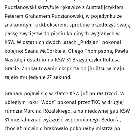
Pudzianowski skrzyżuje rękawice z Australijczykiem
Peterem Grahamem.Pudzianowski, w pojedynku ze
znakomitym kickbokserem, spróbuje przedłużyć swoją
passę zwycięstw do pięciu kolejnych wygranych w
KSW. W ostatnich dwóch latach „Pudzian” pokonał
kolejno: Seana McCorkle’a, Oliego Thompsona, Pawła
Nastulę i ostatnio na KSW 31 Brazylijczyka Rollesa
Gracie. Znokautowanie eksperta od jiu jitsu w maju
zajęło mu jedynie 27 sekund.
Graham pojawi się w klatce KSW już po raz trzeci. W
ubiegłym roku „Wódz” pokonał przez TKO w drugiej
rundzie Marcina Różalskiego, a na niedawnej gali KSW
31 musiał uznać wyższość wspomnianego Bedorfa,
chociaż niewiele brakowało pokonałby mistrza po