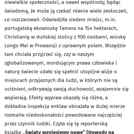
niewielkie społeczności, a nawet wspólnoty, będąc
świadomą, że może ją czekać równie wiele zaskoczeń,
co rozczarowań. Odwiedziła siedem miejsc, m.in.
portugalską ekowioskę Tamera na 154 hektarach,
Christianię w duńskiej stolicy z 900 osobami, wioskę
Longo Mai w Prowansji z uprawnym polem. Wszędzie
tam chciała przyjrzeć się, czy w naszym
zglobalizowanym, mordującym prawa człowieka i
naturę świecie udało się spełnić utopijne wizje o
miejscach przyjaznych dla ludzi, w których nie są
uciśnieni, odkrywają swoją duchowość, wzajemnie się
wspierają. Efekty wypraw okazały się różne, a
dokładna inspekcja enklaw obnażała w dużej mierze
rozmaite niedoskonałości powodowane najczęściej
przez czynnik ludzki. Czyta się tę reporterską
książkę
„Światy wzniesiemy nowe” (Dowody na