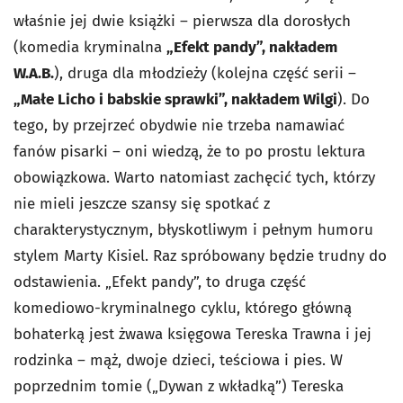
właśnie jej dwie książki – pierwsza dla dorosłych
(komedia kryminalna
„Efekt pandy”, nakładem
W.A.B.
), druga dla młodzieży (kolejna część serii –
„Małe Licho i babskie sprawki”, nakładem Wilgi
). Do
tego, by przejrzeć obydwie nie trzeba namawiać
fanów pisarki – oni wiedzą, że to po prostu lektura
obowiązkowa. Warto natomiast zachęcić tych, którzy
nie mieli jeszcze szansy się spotkać z
charakterystycznym, błyskotliwym i pełnym humoru
stylem Marty Kisiel. Raz spróbowany będzie trudny do
odstawienia. „Efekt pandy”, to druga część
komediowo-kryminalnego cyklu, którego główną
bohaterką jest żwawa księgowa Tereska Trawna i jej
rodzinka – mąż, dwoje dzieci, teściowa i pies. W
poprzednim tomie („Dywan z wkładką”) Tereska