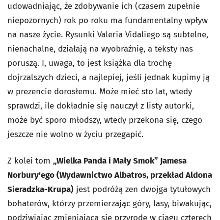
udowadniając, że zdobywanie ich (czasem zupełnie
niepozornych) rok po roku ma fundamentalny wpływ
na nasze życie. Rysunki Valeria Vidaliego są subtelne,
nienachalne, działają na wyobraźnię, a teksty nas
poruszą. I, uwaga, to jest książka dla trochę
dojrzalszych dzieci, a najlepiej, jeśli jednak kupimy ją
w prezencie dorosłemu. Może mieć sto lat, wtedy
sprawdzi, ile dokładnie się nauczył z listy autorki,
może być sporo młodszy, wtedy przekona się, czego
jeszcze nie wolno w życiu przegapić.
Z kolei tom
„Wielka Panda i Mały Smok” Jamesa
Norbury'ego (Wydawnictwo Albatros, przekład Aldona
Sieradzka-Krupa)
jest podróżą zen dwojga tytułowych
bohaterów, którzy przemierzając góry, lasy, biwakując,
podziwiając zmieniającą się przyrodę w ciągu czterech