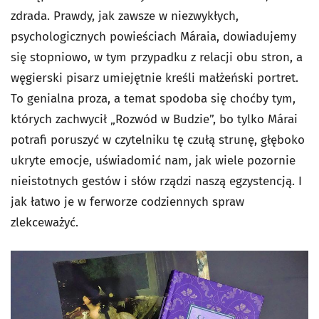
zdrada. Prawdy, jak zawsze w niezwykłych,
psychologicznych powieściach Máraia, dowiadujemy
się stopniowo, w tym przypadku z relacji obu stron, a
węgierski pisarz umiejętnie kreśli małżeński portret.
To genialna proza, a temat spodoba się choćby tym,
których zachwycił „Rozwód w Budzie”, bo tylko Márai
potrafi poruszyć w czytelniku tę czułą strunę, głęboko
ukryte emocje, uświadomić nam, jak wiele pozornie
nieistotnych gestów i słów rządzi naszą egzystencją. I
jak łatwo je w ferworze codziennych spraw
zlekceważyć.