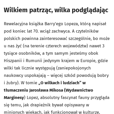
Wilkiem patrząc, wilka podglądając
Rewelacyjna książka Barry'ego Lopeza, którą napisał
pod koniec lat 70. wciąż zachwyca. A czytelników
polskich powinna zainteresować szczególnie, bo może
u nas żyć (na terenie czterech województw) nawet 3
tysiące osobników, a tym samym jesteśmy obok
Hiszpanii i Rumunii jedynym krajem w Europie, gdzie
wilki tak licznie występują (zaniepokojonych
naukowcy uspokajają – więcej szkód powodują bobry
i żubry). W tomie
„O wilkach i ludziach” w
tłumaczeniu Jarosława Mikosa (Wydawnictwo
Marginesy
) Lopez, absolutny fascynat fauny przygląda
się temu, jak drapieżnik bywał opisywany w
minionych wiekach, jak funkcjonował w kulturze,