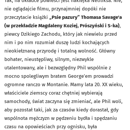
Tak, na okładce powieści jest naklejka Netfliksa. Nie,
nie oglądajcie filmu, przynajmniej dopóki nie
przeczytacie książki
„Psie pazury” Thomasa Savage'a
(w przekładzie Magdaleny Koziej, Prószyński i S-ka)
,
piewcy Dzikiego Zachodu, który jak niewielu przed
nim i po nim rozumiał duszę ludzi kochających
nieokiełznaną przyrodę i totalną wolność. Główny
bohater, nieustępliwy, silnym, niezwykle
utalentowany, ale i bezwzględny Phil wspólnie z
mocno spolegliwym bratem George'em prowadzi
ogromne ranczo w Montanie. Mamy lata 20. XX wieku,
właściciele ziemscy coraz chętniej wybierają
samochody, świat zaczyna się zmieniać, ale Phil woli,
aby pozostał taki, jak za czasów kiedy dorastał, gdy
wspólnota mężczyzn w pędzeniu bydła i spędzaniu
czasu na opowieściach przy ognisku, była