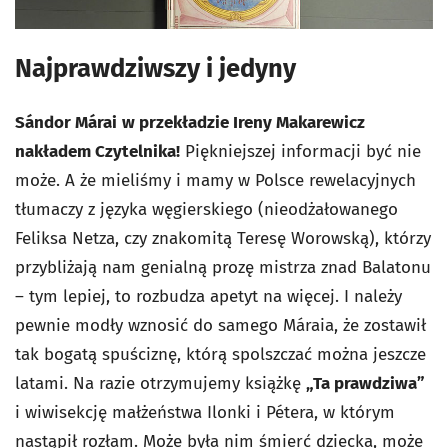
Najprawdziwszy i jedyny
Sándor Márai
w przekładzie Ireny Makarewicz
nakładem Czytelnika!
Piękniejszej informacji być nie
może. A że mieliśmy i mamy w Polsce rewelacyjnych
tłumaczy z języka węgierskiego (nieodżałowanego
Feliksa Netza, czy znakomitą Teresę Worowską), którzy
przybliżają nam genialną prozę mistrza znad Balatonu
– tym lepiej, to rozbudza apetyt na więcej. I należy
pewnie modły wznosić do samego Máraia, że zostawił
tak bogatą spuściznę, którą spolszczać można jeszcze
latami. Na razie otrzymujemy książkę
„Ta prawdziwa”
i wiwisekcję małżeństwa Ilonki i Pétera, w którym
nastąpił rozłam. Może była nim śmierć dziecka, może