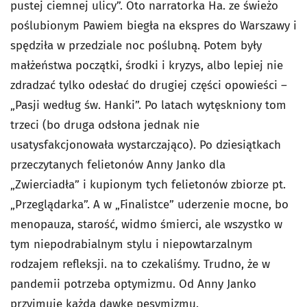
pustej ciemnej ulicy”. Oto narratorka Ha. ze świeżo
poślubionym Pawiem biegła na ekspres do Warszawy i
spędziła w przedziale noc poślubną. Potem były
małżeństwa początki, środki i kryzys, albo lepiej nie
zdradzać tylko odesłać do drugiej części opowieści –
„Pasji według św. Hanki”. Po latach wytęskniony tom
trzeci (bo druga odsłona jednak nie
usatysfakcjonowała wystarczająco). Po dziesiątkach
przeczytanych felietonów Anny Janko dla
„Zwierciadła” i kupionym tych felietonów zbiorze pt.
„Przeglądarka”. A w „Finalistce” uderzenie mocne, bo
menopauza, starość, widmo śmierci, ale wszystko w
tym niepodrabialnym stylu i niepowtarzalnym
rodzajem refleksji. na to czekaliśmy. Trudno, że w
pandemii potrzeba optymizmu. Od Anny Janko
przyjmuję każdą dawkę pesymizmu.