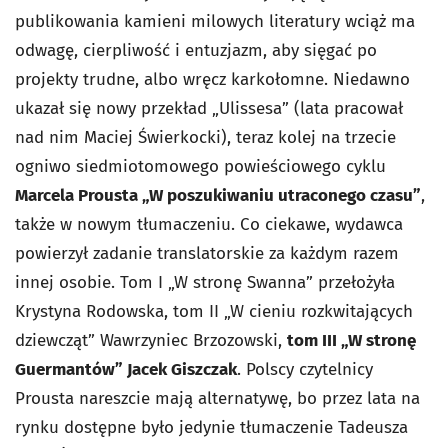
publikowania kamieni milowych literatury wciąż ma
odwagę, cierpliwość i entuzjazm, aby sięgać po
projekty trudne, albo wręcz karkołomne. Niedawno
ukazał się nowy przekład „Ulissesa” (lata pracował
nad nim Maciej Świerkocki), teraz kolej na trzecie
ogniwo siedmiotomowego powieściowego cyklu
Marcela Prousta „W poszukiwaniu utraconego czasu”
,
także w nowym tłumaczeniu. Co ciekawe, wydawca
powierzył zadanie translatorskie za każdym razem
innej osobie. Tom I „W stronę Swanna” przełożyła
Krystyna Rodowska, tom II „W cieniu rozkwitających
dziewcząt” Wawrzyniec Brzozowski,
tom III „W stronę
Guermantów” Jacek Giszczak
. Polscy czytelnicy
Prousta nareszcie mają alternatywę, bo przez lata na
rynku dostępne było jedynie tłumaczenie Tadeusza