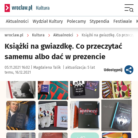
Serwis informacyjny wroclaw.pl podserwis: Kultura
Menu
Aktualności
Wydział Kultury
Polecamy
Stypendia
Festiwale
wroclaw.pl
Kultura
Aktualności
Książki na gwiazdkę. Co przeczy
Książki na gwiazdkę. Co przeczytać
samemu albo dać w prezencie
Data publikacji:
Autor:
05.11.2021 16:02 |
Magdalena Talik
|
aktualizacja:
5 lat
artykuł
Udostępnij
temu, 16.12.2021
Kliknij, aby powiększyć