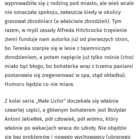
wyprowadziła się z rodziną pod miasto, ale wieś wcale
nie oznaczała spokoju, zwłaszcza kiedy w okolicy
grasował zbrodniarz (a właściwie zbrodzień). Tym
razem, w myśl zasady Alfreda Hitchcocka trzęsienie
ziemi funduje nam autorka już od pierwszych stron,
bo Tereska szarpie się w lesie z tajemniczym
zbrodzieniem, a potem napięcie już tylko rośnie (choć
miało być błogo, bo bohaterka wraz z trzema paniami
postanawia się zregenerować w spa, stąd okładka).
Humoru będzie co nie miara.
Z kolei seria „Małe Licho” doczekała się właśnie
czwartej części, a głównym bohaterem jest Bożydar
Antoni Jekiełłek, pół człowiek, pół widmo, który
właśnie po wakacjach wraca do szkoły. Nie obędzie
się bez problemów i nowego wychowawcy (ubranego