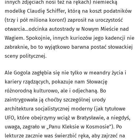
innych zdjęciach nosi też na rękach) niemiecką
modelkę Claudię Schiffer, którą na koszt podatników
(trzy i pół miliona koron!) zaprosił na uroczystość
otwarcia...odcinka autostrady w Nowym Mieście nad
Wagiem. Spokojnie, innych kuriozów jego kadencji nie
zabraknie, bo to wyjątkowo barwna postać słowackiej
sceny politycznej.
Ale Gogola zagłębia się nie tylko w meandry życia i
kariery rządzących, pokazuje nam Słowację
różnorodną kulturowo, ale i odjechaną. Bo
zaintrygowała ją choćby szczególnej urody
architektura socjalistycznej moderny (jak tytułowe
UFO, które obejrzymy wciąż w Bratysławie, a niegdyś,
uwaga, zagrało w „Panu Kleksie w Kosmosie”). Po
lekturze zacznie was świerzbić ręka, aby zajrzeć na