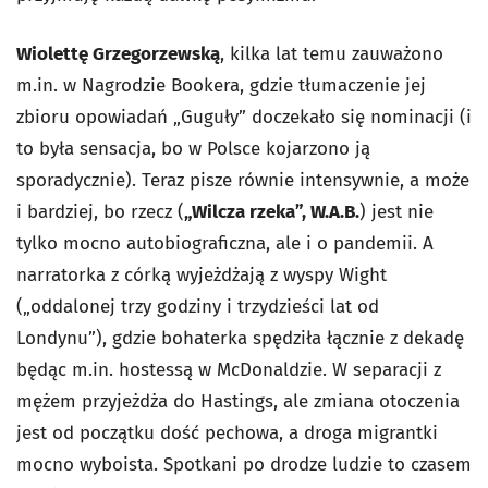
Wiolettę Grzegorzewską
, kilka lat temu zauważono
m.in. w Nagrodzie Bookera, gdzie tłumaczenie jej
zbioru opowiadań „Guguły” doczekało się nominacji (i
to była sensacja, bo w Polsce kojarzono ją
sporadycznie). Teraz pisze równie intensywnie, a może
i bardziej, bo rzecz (
„Wilcza rzeka”, W.A.B.
) jest nie
tylko mocno autobiograficzna, ale i o pandemii. A
narratorka z córką wyjeżdżają z wyspy Wight
(„oddalonej trzy godziny i trzydzieści lat od
Londynu”), gdzie bohaterka spędziła łącznie z dekadę
będąc m.in. hostessą w McDonaldzie. W separacji z
mężem przyjeżdża do Hastings, ale zmiana otoczenia
jest od początku dość pechowa, a droga migrantki
mocno wyboista. Spotkani po drodze ludzie to czasem