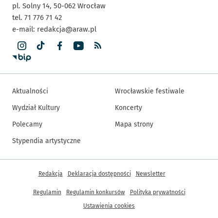
pl. Solny 14,
50-062
Wrocław
tel. 71 776 71 42
e-mail:
redakcja@araw.pl
Aktualności
Wrocławskie festiwale
Wydział Kultury
Koncerty
Polecamy
Mapa strony
Stypendia artystyczne
Inne informacje
Redakcja
Deklaracja dostępności
Newsletter
Regulamin
Regulamin konkursów
Polityka prywatności
Ustawienia cookies