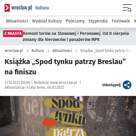
Serwis informacyjny wroclaw.pl podserwis: Kultura
Menu
Aktualności
Wydział Kultury
Polecamy
Stypendia
Festiwale
Z MIASTA
Remont torów na Stawowej i Peronowej. Od 8 sierpnia
zmiany dla kierowców i pasażerów MPK
wroclaw.pl
Kultura
Aktualności
Książka „Spod tynku patrzy Bresla
Książka „Spod tynku patrzy Breslau”
na finiszu
Data publikacji:
Autor:
21.12.2021 00:00 |
Redakcja www.wroclaw.pl
|
artykuł
Udostępnij
aktualizacja:
4 lata temu, 04.01.2022
Kliknij, aby powiększyć