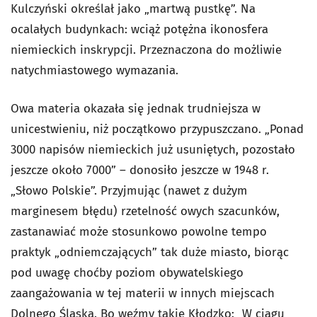
Kulczyński określał jako „martwą pustkę”. Na
ocalałych budynkach: wciąż potężna ikonosfera
niemieckich inskrypcji. Przeznaczona do możliwie
natychmiastowego wymazania.
Owa materia okazała się jednak trudniejsza w
unicestwieniu, niż początkowo przypuszczano. „Ponad
3000 napisów niemieckich już usuniętych, pozostało
jeszcze około 7000” – donosiło jeszcze w 1948 r.
„Słowo Polskie”. Przyjmując (nawet z dużym
marginesem błędu) rzetelność owych szacunków,
zastanawiać może stosunkowo powolne tempo
praktyk „odniemczających” tak duże miasto, biorąc
pod uwagę choćby poziom obywatelskiego
zaangażowania w tej materii w innych miejscach
Dolnego Śląska. Bo weźmy takie Kłodzko: „W ciągu