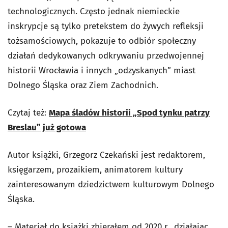
technologicznych. Często jednak niemieckie
inskrypcje są tylko pretekstem do żywych refleksji
tożsamościowych, pokazuje to odbiór społeczny
działań dedykowanych odkrywaniu przedwojennej
historii Wrocławia i innych „odzyskanych” miast
Dolnego Śląska oraz Ziem Zachodnich.
Czytaj też:
Mapa śladów historii „Spod tynku patrzy
Breslau” już gotowa
Autor książki, Grzegorz Czekański jest redaktorem,
księgarzem, prozaikiem, animatorem kultury
zainteresowanym dziedzictwem kulturowym Dolnego
Śląska.
– Materiał do książki zbierałem od 2020 r., działając