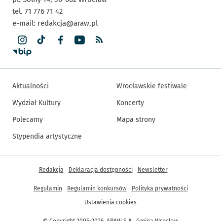
tel. 71 776 71 42
e-mail:
redakcja@araw.pl
Aktualności
Wrocławskie festiwale
Wydział Kultury
Koncerty
Polecamy
Mapa strony
Stypendia artystyczne
Inne informacje
Redakcja
Deklaracja dostępności
Newsletter
Regulamin
Regulamin konkursów
Polityka prywatności
Ustawienia cookies
© Copyright 2005-2026, ARAW S.A., Gmina Wrocław