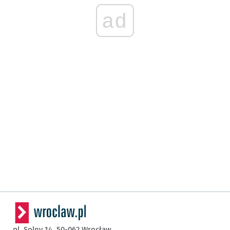
ad
pl. Solny 14,
50-062
Wrocław