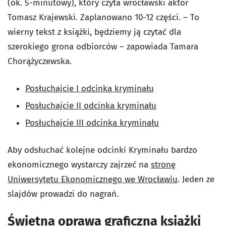
(ok. 5-minutowy), który czyta wrocławski aktor
Tomasz Krajewski. Zaplanowano 10-12 części. – To
wierny tekst z książki, będziemy ją czytać dla
szerokiego grona odbiorców – zapowiada Tamara
Chorążyczewska.
Posłuchajcie I odcinka kryminału
Posłuchajcie II odcinka kryminału
Posłuchajcie III odcinka kryminału
Aby odsłuchać kolejne odcinki
Kryminału bardzo
ekonomicznego
wystarczy zajrzeć na
stronę
Uniwersytetu Ekonomicznego we Wrocławiu
. Jeden ze
slajdów prowadzi do nagrań.
Świetna oprawa graficzna książki