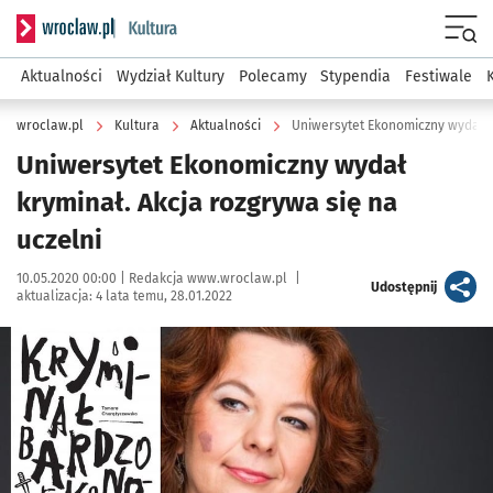
Serwis informacyjny wroclaw.pl podserwis: Kultura
Menu
Aktualności
Wydział Kultury
Polecamy
Stypendia
Festiwale
wroclaw.pl
Kultura
Aktualności
Uniwersytet Ekonomiczny wydał kr
Uniwersytet Ekonomiczny wydał
kryminał. Akcja rozgrywa się na
uczelni
Data publikacji:
Autor:
10.05.2020 00:00 |
Redakcja www.wroclaw.pl
|
artykuł
Udostępnij
aktualizacja:
4 lata temu, 28.01.2022
Kliknij, aby powiększyć