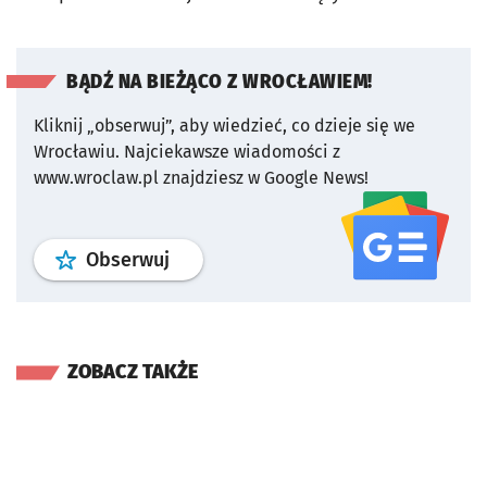
BĄDŹ NA BIEŻĄCO Z WROCŁAWIEM!
Kliknij „obserwuj”, aby wiedzieć, co dzieje się we
Wrocławiu.
Najciekawsze wiadomości z
www.wroclaw.pl znajdziesz w Google News!
profil
google news
serwisu wroclaw
Obserwuj
ZOBACZ TAKŻE