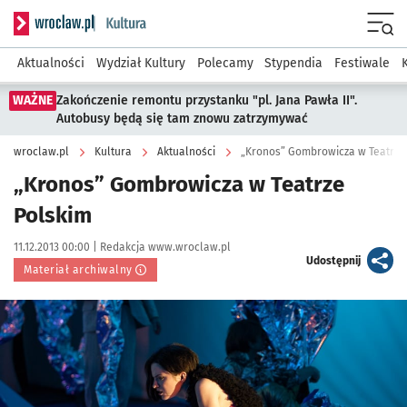
Serwis informacyjny wroclaw.pl podserwis: Kultura
Menu
Aktualności
Wydział Kultury
Polecamy
Stypendia
Festiwale
WAŻNE
Zakończenie remontu przystanku "pl. Jana Pawła II".
Autobusy będą się tam znowu zatrzymywać
wroclaw.pl
Kultura
Aktualności
„Kronos” Gombrowicza w Teatrze
„Kronos” Gombrowicza w Teatrze
Polskim
Data publikacji:
Autor:
11.12.2013 00:00 |
Redakcja www.wroclaw.pl
artykuł
Udostępnij
Materiał archiwalny
Kliknij, aby powiększyć