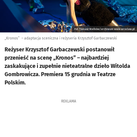
Fot. Tomasz Walków/archiwum www.wroclaw.pl
„Kronos” – adaptacja sceniczna i reżyseria Krzysztof Garbaczewski
Reżyser Krzysztof Garbaczewski postanowił
przenieść na scenę „Kronos” – najbardziej
zaskakujące i zupełnie nieteatralne dzieło Witolda
Gombrowicza. Premiera 15 grudnia w Teatrze
Polskim.
REKLAMA