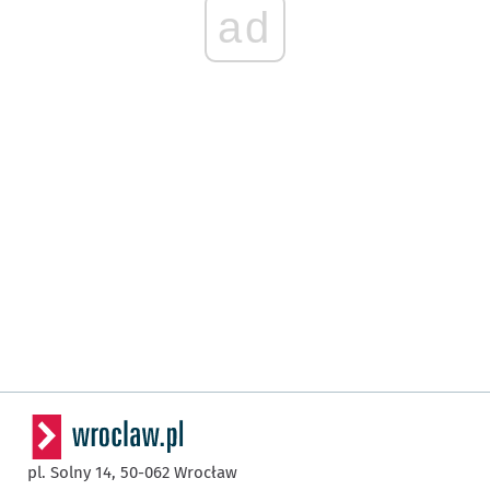
ad
pl. Solny 14,
50-062
Wrocław