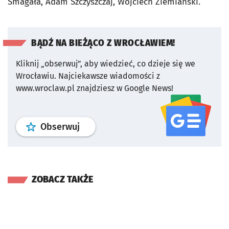
Smagała, Adam Szczyszczaj, Wojciech Ziemiański.
BĄDŹ NA BIEŻĄCO Z WROCŁAWIEM!
Kliknij „obserwuj”, aby wiedzieć, co dzieje się we
Wrocławiu.
Najciekawsze wiadomości z
www.wroclaw.pl znajdziesz w Google News!
profil
google news
serwisu wroclaw
Obserwuj
ZOBACZ TAKŻE