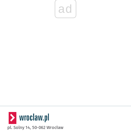
ad
pl. Solny 14,
50-062
Wrocław