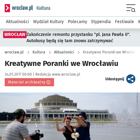
Serwis informacyjny wroclaw.pl podserwis: Kultura
Menu
Aktualności
Wydział Kultury
Polecamy
Stypendia
Festiwale
WROCŁAW
Zakończenie remontu przystanku "pl. Jana Pawła II".
Autobusy będą się tam znowu zatrzymywać
wroclaw.pl
Kultura
Aktualności
Kreatywne Poranki we Wrocławi
Kreatywne Poranki we Wrocławiu
Data publikacji:
Autor:
24.01.2017 00:00 |
Redakcja www.wroclaw.pl
artykuł
Udostępnij
Materiał archiwalny
Kliknij, aby powiększyć