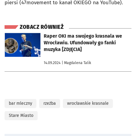
piersi (47movement to kanał OKIEGO na YouTube).
ZOBACZ RÓWNIEŻ
otworzy się w nowej karcie
Raper OKI ma swojego krasnala we
Wrocławiu. Ufundowały go fanki
muzyka [ZDJĘCIA]
14.09.2024
| Magdalena Talik
bar mleczny
rzeźba
wrocławskie krasnale
Stare Miasto