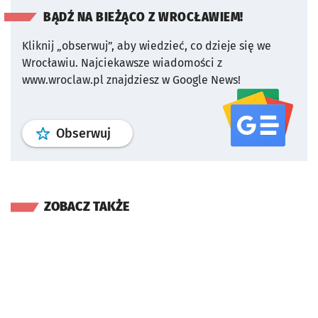
BĄDŹ NA BIEŻĄCO Z WROCŁAWIEM!
Kliknij „obserwuj”, aby wiedzieć, co dzieje się we
Wrocławiu.
Najciekawsze wiadomości z
www.wroclaw.pl znajdziesz w Google News!
profil
google news
serwisu wroclaw
Obserwuj
ZOBACZ TAKŻE