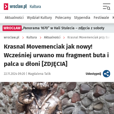
Serwis informacyjny wroclaw.pl podserwis: Kultura
Menu
Aktualności
Wydział Kultury
Polecamy
Stypendia
Festiwale
WROCŁAW
„Panorama 1670” w Hali Stulecia – zdjęcia z soboty
wroclaw.pl
Kultura
Aktualności
Krasnal Movemenciak przy Barze 
Krasnal Movemenciak jak nowy!
Wcześniej urwano mu fragment buta i
palca u dłoni [ZDJĘCIA]
Data publikacji:
Autor:
artykuł
22.11.2024 09:20 |
Magdalena Talik
Udostępnij
Kliknij, aby powiększyć