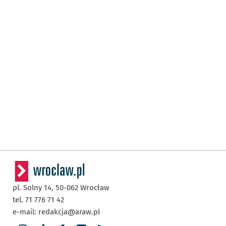
pl. Solny 14,
50-062
Wrocław
tel. 71 776 71 42
e-mail:
redakcja@araw.pl