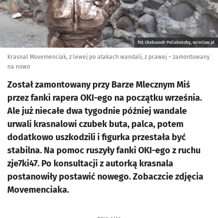
fot. Oleksandr Poliakovsky, wroclaw.pl
Krasnal Movemenciak, z lewej po atakach wandali, z prawej – zamontowany
na nowo
Został zamontowany przy Barze Mlecznym Miś
przez fanki rapera OKI-ego na początku września.
Ale już niecałe dwa tygodnie później wandale
urwali krasnalowi czubek buta, palca, potem
dodatkowo uszkodzili i figurka przestała być
stabilna. Na pomoc ruszyły fanki OKI-ego z ruchu
zje7ki47. Po konsultacji z autorką krasnala
postanowiły postawić nowego. Zobaczcie zdjęcia
Movemenciaka.