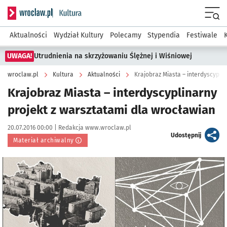
Serwis informacyjny wroclaw.pl podserwis: Kultura
Menu
Aktualności
Wydział Kultury
Polecamy
Stypendia
Festiwale
UWAGA!
Utrudnienia na skrzyżowaniu Ślężnej i Wiśniowej
wroclaw.pl
Kultura
Aktualności
Krajobraz Miasta – interdyscypli
Krajobraz Miasta – interdyscyplinarny
projekt z warsztatami dla wrocławian
Data publikacji:
Autor:
20.07.2016 00:00 |
Redakcja www.wroclaw.pl
artykuł
Udostępnij
Materiał archiwalny
Kliknij, aby powiększyć