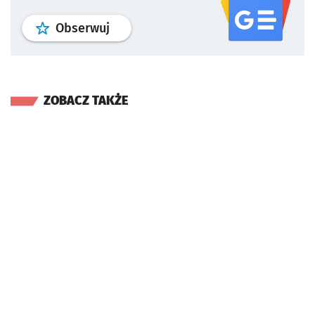
profil
google news
serwisu wroclaw
Obserwuj
ZOBACZ TAKŻE