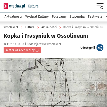
Serwis informacyjny wroclaw.pl podserwis: Kultura
Menu
Aktualności
Wydział Kultury
Polecamy
Stypendia
Festiwale
wroclaw.pl
Kultura
Aktualności
Kopka i Frasyniuk w Ossolineum
Kopka i Frasyniuk w Ossolineum
Data publikacji:
Autor:
14.10.2013 00:00 |
Redakcja www.wroclaw.pl
artykuł
Udostępnij
Materiał archiwalny
Kliknij, aby powiększyć