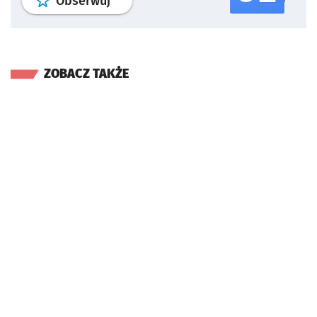
profil
google news
serwisu wroclaw
Obserwuj
ZOBACZ TAKŻE