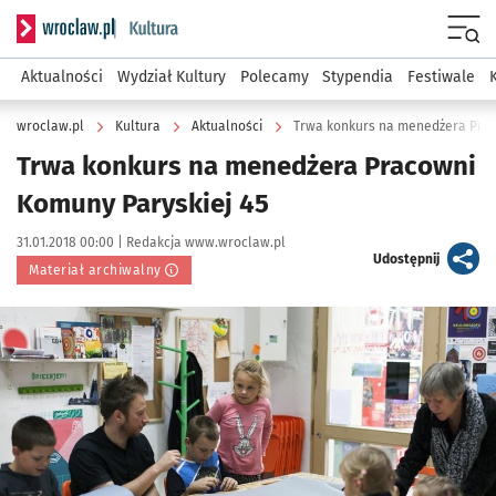
Serwis informacyjny wroclaw.pl podserwis: Kultura
Menu
Aktualności
Wydział Kultury
Polecamy
Stypendia
Festiwale
wroclaw.pl
Kultura
Aktualności
Trwa konkurs na menedżera Prac
Trwa konkurs na menedżera Pracowni
Komuny Paryskiej 45
Data publikacji:
Autor:
31.01.2018 00:00 |
Redakcja www.wroclaw.pl
artykuł
Udostępnij
Materiał archiwalny
Kliknij, aby powiększyć