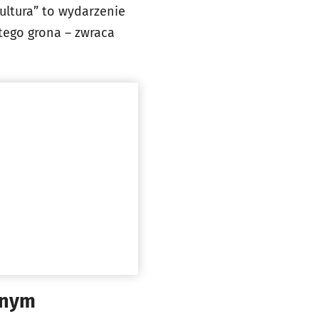
kultura” to wydarzenie
tego grona – zwraca
tnym