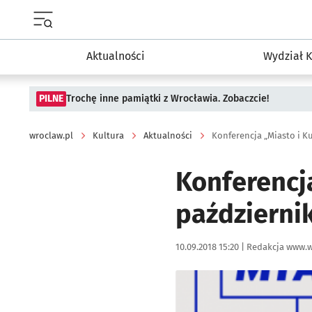
Menu główne portalu wroclaw.pl
Aktualności
Wydział K
PILNE
Trochę inne pamiątki z Wrocławia. Zobaczcie!
wroclaw.pl
Kultura
Aktualności
Konferencja „Miasto i K
Konferencja
październi
Data publikacji:
Autor:
10.09.2018 15:20 |
Redakcja www.w
Kliknij, aby powiększyć