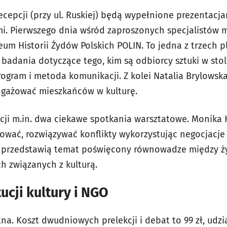
cepcji (przy ul. Ruskiej) będą wypełnione prezentacja
mi. Pierwszego dnia wśród zaproszonych specjalistów m
eum Historii Żydów Polskich POLIN. To jedna z trzech 
adania dotyczące tego, kim są odbiorcy sztuki w stoli
gram i metoda komunikacji. Z kolei Natalia Brylowska 
angażować mieszkańców w kulturę.
cji m.in. dwa ciekawe spotkania warsztatowe. Monika 
ować, rozwiązywać konflikty wykorzystując negocjacje 
t przedstawią temat poświęcony równowadze między 
 związanych z kulturą.
tucji kultury i NGO
na. Koszt dwudniowych prelekcji i debat to 99 zł, udz