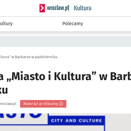
Serwis informacyjny wroclaw.pl podserwis: 
ultury
Polecamy
ultura” w Barbarze w październiku
 „Miasto i Kultura” w Bar
ku
roclaw.pl
Materiał archiwalny