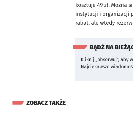
kosztuje 49 zł. Można s
instytucji i organizac
rabat, ale wtedy rezerw
BĄDŹ NA BIEŻĄ
Kliknij „obserwuj”, aby 
Najciekawsze wiadomośc
ZOBACZ TAKŻE