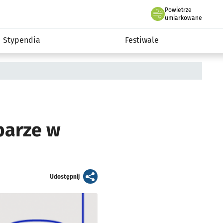
Powietrze
we Wrocławiu
Kultura
umiarkowane
Stypendia
Festiwale
barze w
artykuł
Udostępnij