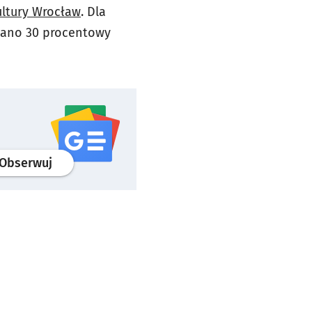
ultury Wrocław
. Dla
ziano 30 procentowy
profil
google news
serwisu wroclaw.pl
Obserwuj