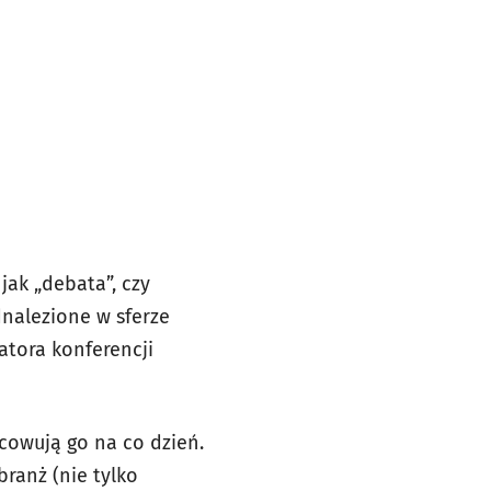
 jak „debata”, czy
dnalezione w sferze
zatora konferencji
cowują go na co dzień.
ranż (nie tylko