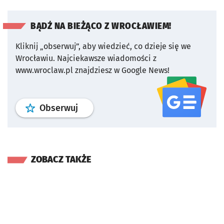
BĄDŹ NA BIEŻĄCO Z WROCŁAWIEM!
Kliknij „obserwuj”, aby wiedzieć, co dzieje się we
Wrocławiu.
Najciekawsze wiadomości z
www.wroclaw.pl znajdziesz w Google News!
profil
google news
serwisu wroclaw
Obserwuj
ZOBACZ TAKŻE