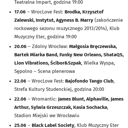
Teatralna Impart, godzina 19:00
17.06
– WrocLove Fest:
Brodka, Krzysztof
Zalewski, Instytut, Agyness B. Marry
(zakończenie
rockowego sezonu muzycznego 2013/2014), Klub
Muzyczny Eter, godzina 19:00
20.06
– Zdolny Wrocław:
Małgosia Bręczewska,
Bartek Miarka Band, Funky New Orleans, ShataQS,
Lion Vibrations, Ścibor&Szpak
, Wielka Wyspa,
Sępolno – Scena plenerowa
22.06
– WrocLove Fest:
Bajofondo Tango Club
,
Strefa Kultury Studenckiej, godzina 20:00
22.06
– Wromantic:
James Blunt, Alphaville, James
Arthur, Sylwia Grzeszczak, Kasia Sochacka
,
Stadion Miejski we Wrocławiu
25.06
–
Black Label Society
, Klub Muzyczny Eter