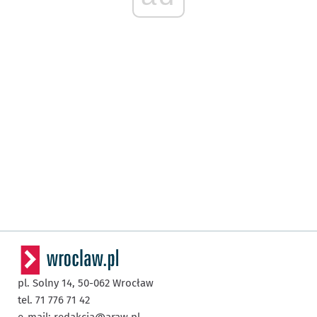
pl. Solny 14,
50-062
Wrocław
tel. 71 776 71 42
e-mail:
redakcja@araw.pl