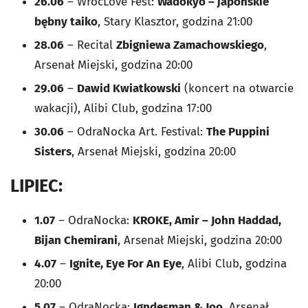
26.06
– WrocLove Fest:
Wadokyo – japońskie
bębny taiko
, Stary Klasztor, godzina 21:00
28.06
– Recital
Zbigniewa Zamachowskiego
,
Arsenał Miejski, godzina 20:00
29.06
–
Dawid Kwiatkowski
(koncert na otwarcie
wakacji), Alibi Club, godzina 17:00
30.06
– OdraNocka Art. Festival:
The Puppini
Sisters
, Arsenał Miejski, godzina 20:00
LIPIEC:
1.07
– OdraNocka:
KROKE, Amir – John Haddad,
Bijan Chemirani
, Arsenał Miejski, godzina 20:00
4.07
–
Ignite, Eye For An Eye
, Alibi Club, godzina
20:00
5.07
– OdraNocka:
Igndesman & Joo
, Arsenał