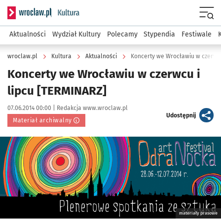
Serwis informacyjny wroclaw.pl podserwis: Kultura
Menu
Aktualności
Wydział Kultury
Polecamy
Stypendia
Festiwale
wroclaw.pl
Kultura
Aktualności
Koncerty we Wrocławiu w czerwcu
Koncerty we Wrocławiu w czerwcu i
lipcu [TERMINARZ]
Data publikacji:
Autor:
07.06.2014 00:00 |
Redakcja www.wroclaw.pl
artykuł
Udostępnij
Materiał archiwalny
Kliknij, aby powiększyć
materiały prasowe