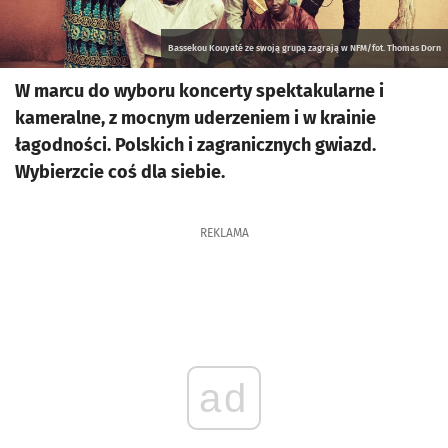
Bassekou Kouyaté ze swoją grupą zagrają w NFM/fot. Thomas Dorn
W marcu do wyboru koncerty spektakularne i
kameralne, z mocnym uderzeniem i w krainie
łagodności. Polskich i zagranicznych gwiazd.
Wybierzcie coś dla siebie.
REKLAMA
ad