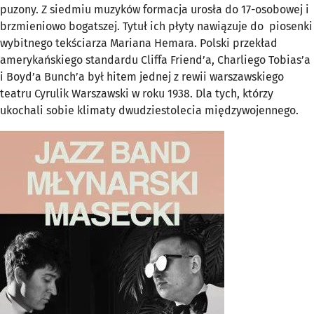
puzony. Z siedmiu muzyków formacja urosła do 17-osobowej i
brzmieniowo bogatszej. Tytuł ich płyty nawiązuje do piosenki
wybitnego tekściarza Mariana Hemara. Polski przekład
amerykańskiego standardu Cliffa Friend’a, Charliego Tobias’a
i Boyd’a Bunch’a był hitem jednej z rewii warszawskiego
teatru Cyrulik Warszawski w roku 1938. Dla tych, którzy
ukochali sobie klimaty dwudziestolecia międzywojennego.