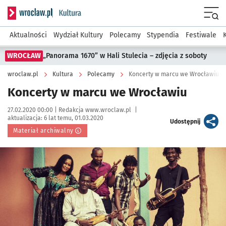
Serwis informacyjny wroclaw.pl podserwis: Kultura
Menu
Aktualności
Wydział Kultury
Polecamy
Stypendia
Festiwale
WROCŁAW
„Panorama 1670” w Hali Stulecia – zdjęcia z soboty
wroclaw.pl
Kultura
Polecamy
Koncerty w marcu we Wrocławiu
Koncerty w marcu we Wrocławiu
Data publikacji:
Autor:
27.02.2020 00:00 |
Redakcja www.wroclaw.pl
|
aktualizacja:
6 lat temu, 01.03.2020
artykuł
Udostępnij
Materiał archiwalny
Kliknij, aby powiększyć