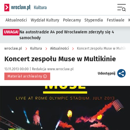
Serwis informacyjny wroclaw.pl podserwis: Kultura
Menu
Aktualności
Wydział Kultury
Polecamy
Stypendia
Festiwale
UWAGA!
Na autostradzie A4 pod Wrocławiem zderzyły się 4
samochody
wroclaw.pl
Kultura
Aktualności
Koncert zespołu Muse w Multikin
Koncert zespołu Muse w Multikinie
Data publikacji:
Autor:
13.11.2013 00:00 |
Redakcja www.wroclaw.pl
artykuł
Udostępnij
Materiał archiwalny
Kliknij, aby powiększyć