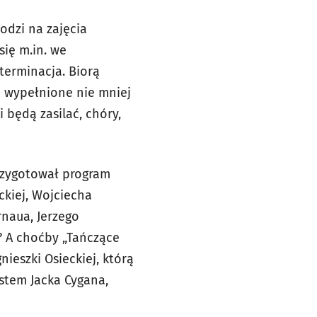
odzi na zajęcia
ię m.in. we
eterminacja. Biorą
o wypełnione nie mniej
i będą zasilać, chóry,
przygotował program
ckiej, Wojciecha
rnaua, Jerzego
L? A choćby „Tańczące
ieszki Osieckiej, którą
kstem Jacka Cygana,