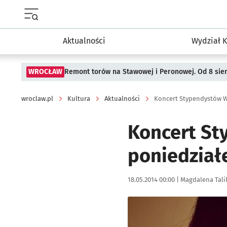
Menu główne portalu wroclaw.pl
Aktualności
Wydział K
WROCŁAW
Remont torów na Stawowej i Peronowej. Od 8 sie
wroclaw.pl
Kultura
Aktualności
Koncert Stypendystów W
Koncert St
poniedział
Data publikacji:
Autor:
18.05.2014 00:00 |
Magdalena Tali
Kliknij, aby powiększyć