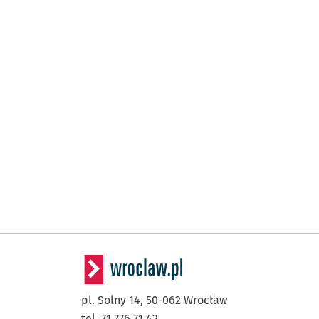
pl. Solny 14,
50-062
Wrocław
tel. 71 776 71 42