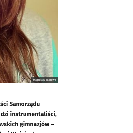
materiały prasowe
yści Samorządu
zi instrumentaliści,
ławskich gimnazjów –