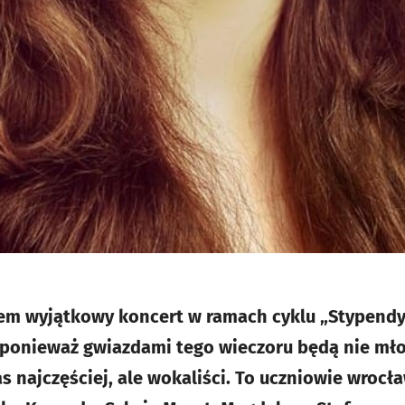
azem wyjątkowy koncert w ramach cyklu „Stypend
 ponieważ gwiazdami tego wieczoru będą nie młod
s najczęściej, ale wokaliści. To uczniowie wroc