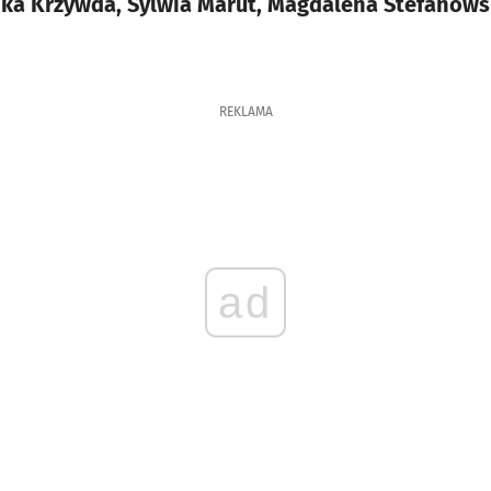
ika Krzywda, Sylwia Marut, Magdalena Stefanows
REKLAMA
ad