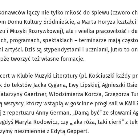
konawców łączy nie tylko miłość do śpiewu (czworo ch
 Domu Kultury Śródmieście, a Marta Horyza kształci s
zu i Muzyki Rozrywkowej), ale i wielka pracowitość i d
ach, programach, spektaklach – terminarze mają częst
i artyści. Dziś są stypendystami i uczniami, jutro to on
oże tworzyć też własne formacje.
ert w Klubie Muzyki Literatury (pl. Kościuszki każdy 
k do tekstów Jacka Cygana, Ewy Lipskiej, Agnieszki Osie
Katarzyny Gaertner, Włodzimierza Korcza, Grzegorza Tu
ą wszyscy, którzy wstąpią w gościnne progi sali w KMi
ój z repertuaru Anny German, „Damą być” ze słowami Agn
dyś Maryla Rodowicz, czy „Jaka róża, taki cierń” z te
rzymy niezmiennie z Edytą Geppert.