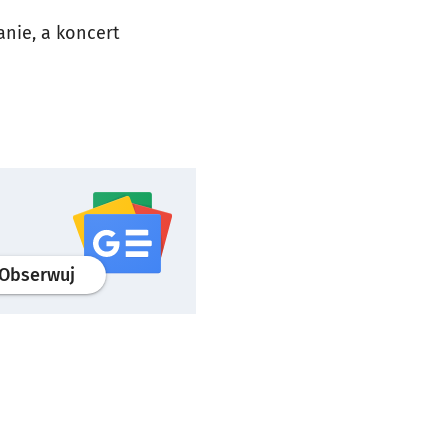
anie, a koncert
profil
google news
serwisu wroclaw.pl
Obserwuj