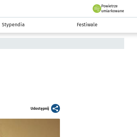
Powietrze
we Wrocławiu
Kultura
umiarkowane
Stypendia
Festiwale
artykuł
Udostępnij