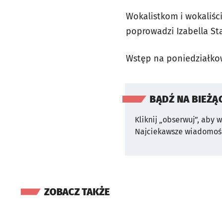
Wokalistkom i wokaliści
poprowadzi Izabella St
Wstęp na poniedziałkow
BĄDŹ NA BIEŻĄ
Kliknij „obserwuj”, aby 
Najciekawsze wiadomośc
ZOBACZ TAKŻE