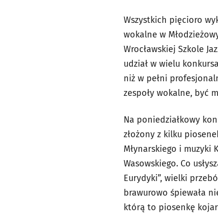
Wszystkich pięcioro wy
wokalne w Młodzieżowym
Wrocławskiej Szkole Jaz
udział w wielu konkurs
niż w pełni profesjonaln
zespoły wokalne, być m
Na poniedziałkowy konc
złożony z kilku piosene
Młynarskiego i muzyki 
Wasowskiego. Co usłysz
Eurydyki”, wielki przeb
brawurowo śpiewała nieg
którą to piosenkę koja