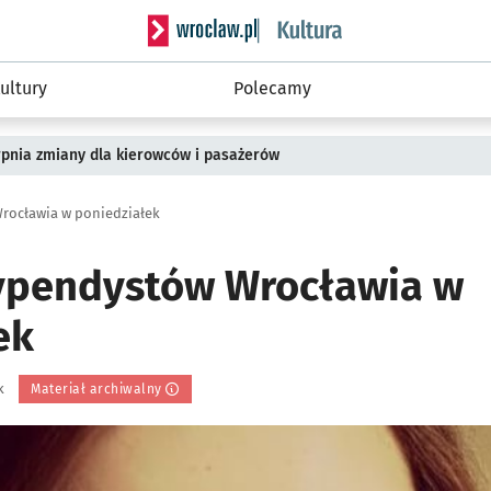
Serwis informacyjny wroclaw.pl podserwis: 
ultury
Polecamy
rpnia zmiany dla kierowców i pasażerów
rocławia w poniedziałek
ypendystów Wrocławia w
ek
k
Materiał archiwalny