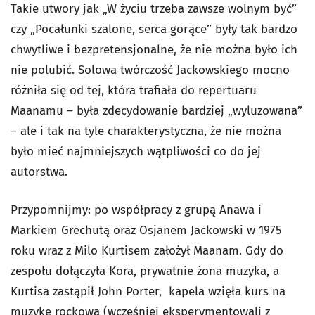
Takie utwory jak „W życiu trzeba zawsze wolnym być”
czy „Pocałunki szalone, serca gorące” były tak bardzo
chwytliwe i bezpretensjonalne, że nie można było ich
nie polubić. Solowa twórczość Jackowskiego mocno
różniła się od tej, która trafiała do repertuaru
Maanamu – była zdecydowanie bardziej „wyluzowana”
– ale i tak na tyle charakterystyczna, że nie można
było mieć najmniejszych wątpliwości co do jej
autorstwa.
Przypomnijmy: po współpracy z grupą Anawa i
Markiem Grechutą oraz Osjanem Jackowski w 1975
roku wraz z Milo Kurtisem założył Maanam. Gdy do
zespołu dołączyła Kora, prywatnie żona muzyka, a
Kurtisa zastąpił John Porter, kapela wzięła kurs na
muzykę rockową (wcześniej eksperymentowali z