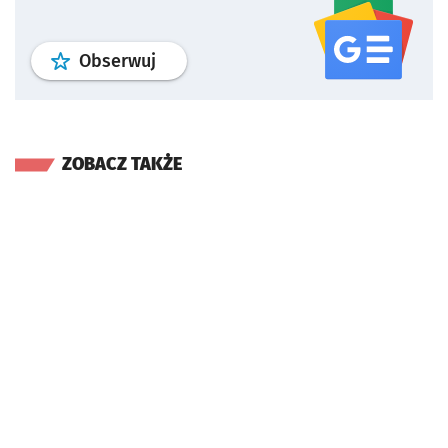
profil
google news
serwisu wroclaw
Obserwuj
ZOBACZ TAKŻE