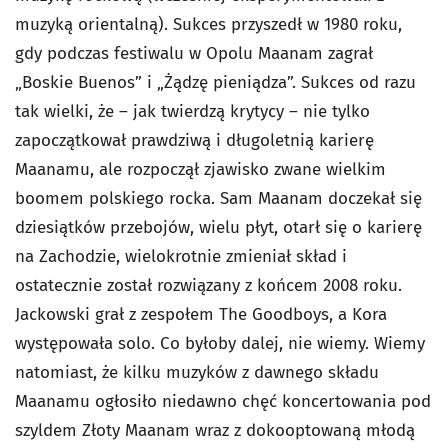
muzyką orientalną). Sukces przyszedł w 1980 roku,
gdy podczas festiwalu w Opolu Maanam zagrał
„Boskie Buenos” i „Żądzę pieniądza”. Sukces od razu
tak wielki, że – jak twierdzą krytycy – nie tylko
zapoczątkował prawdziwą i długoletnią karierę
Maanamu, ale rozpoczął zjawisko zwane wielkim
boomem polskiego rocka. Sam Maanam doczekał się
dziesiątków przebojów, wielu płyt, otarł się o karierę
na Zachodzie, wielokrotnie zmieniał skład i
ostatecznie został rozwiązany z końcem 2008 roku.
Jackowski grał z zespołem The Goodboys, a Kora
występowała solo. Co byłoby dalej, nie wiemy. Wiemy
natomiast, że kilku muzyków z dawnego składu
Maanamu ogłosiło niedawno chęć koncertowania pod
szyldem Złoty Maanam wraz z dokooptowaną młodą