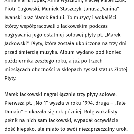
Anna Maria Jopek, Anna Wyszkoni, Maciej Maleńczuk,
Piotr Cugowski, Muniek Staszczyk, Janusz „Yanina”
Iwański oraz Marek Raduli. To muzycy i wokaliści,
którzy współpracowali z Jackowskim podczas
nagrywania jego ostatniej solowej płyty pt. „Marek
Jackowski”. Płyty, która została ukończona na trzy dni
przed śmiercią muzyka. Album wydano pod koniec
października zeszłego roku, a już po trzech
miesiącach obecności w sklepach zyskał status Złotej
Płyty.
Marek Jackowski nagrał łącznie trzy płyty solowe.
Pierwsza pt. „No 1” wyszła w roku 1994, druga – „Fale
Dunaju” – ukazała się rok później. Rolę wokalisty
pełnił na nich sam Jackowski, wypadał oczywiście
dość kiepsko, ale miało to swój niezaprzeczalny urok.