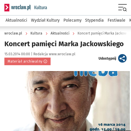
Serwis informacyjny wroclaw.pl podserwis: Kultura
Menu
Aktualności
Wydział Kultury
Polecamy
Stypendia
Festiwale
wroclaw.pl
Kultura
Aktualności
Koncert pamięci Marka Jackowsk
Koncert pamięci Marka Jackowskiego
Data publikacji:
Autor:
15.03.2014 00:00 |
Redakcja www.wroclaw.pl
artykuł
Udostępnij
Materiał archiwalny
Kliknij, aby powiększyć