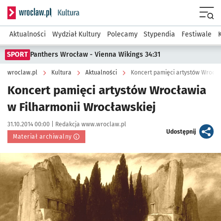
Serwis informacyjny wroclaw.pl podserwis: Kultura
Menu
Aktualności
Wydział Kultury
Polecamy
Stypendia
Festiwale
SPORT
Panthers Wrocław - Vienna Wikings 34:31
wroclaw.pl
Kultura
Aktualności
Koncert pamięci artystów Wrocła
Koncert pamięci artystów Wrocławia
w Filharmonii Wrocławskiej
Data publikacji:
Autor:
31.10.2014 00:00 |
Redakcja www.wroclaw.pl
artykuł
Udostępnij
Materiał archiwalny
Kliknij, aby powiększyć