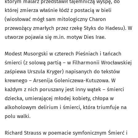
którym malarz przedstawił tajemniczą wyspę, do
której zmierza właśnie łódź z postacią w bieli
(wiosłować mógł sam mitologiczny Charon
przewożący zmarłych przez rzekę Styks do Hadesu). W
utworze pojawia się m.in. motyw Dies Irae.
Modest Musorgski w czterech
Pieśniach i tańcach
śmierci
(z solową partią – w Filharmonii Wrocławskiej
zaśpiewa Urszula Kryger) napisanych do tekstów
krewnego – Arsenija Goleniczewa-Kutuzowa. W
każdym z nich poruszany jest inny wątek – śmierci
dziecka, umierającej młodej kobiety, chłopa w
alkoholowym delirium i śmierci, która triumfuje na
polu walki.
Richard Strauss w poemacie symfonicznym
Śmierć i