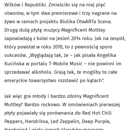
Wilków i Republiki. Zmieściło się na niej pięć
utworów, w tym dwa premierowe i trzy nagrane na
żywo w ramach projektu Biolika OtwARTa Scena.
Drugą dużą płytę muzycy Magnificent Muttley
zapowiadają z kolei na jesień 2014 roku. Jak na zespół,
który powstał w roku 2010, to z pewnością sporo
sukcesów. „Wyglądają tak, że – jak pisała Angelika
Kucińska w portalu T-Mobile Music
–
nie powinni im
sprzedawać alkoholu. Grają tak, że mogliby to całe
emeryckie towarzystwo rozstawić po kątach”.
Jak więc gra młody i bardzo zdolny Magnificent
Muttley? Bardzo rockowo. W omówieniach pierwszej
płyty pojawiały się porównania do Red Hot Chili
Peppers, Hendriksa, Led Zeppelin, Deep Purple,
Hawkwind i wielu innych klasyków mocnego