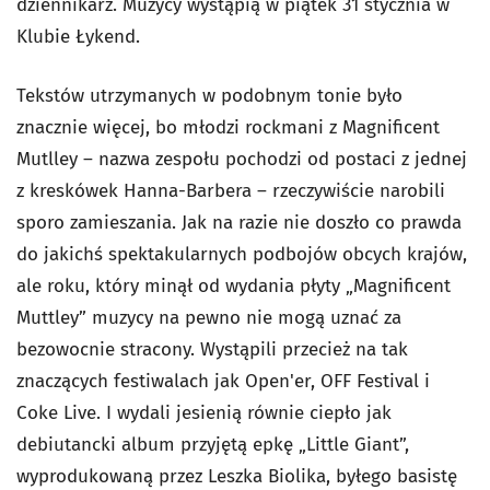
dziennikarz. Muzycy wystąpią w piątek 31 stycznia w
Klubie Łykend.
Tekstów utrzymanych w podobnym tonie było
znacznie więcej, bo młodzi rockmani z Magnificent
Mutlley – nazwa zespołu pochodzi od postaci z jednej
z kreskówek Hanna-Barbera – rzeczywiście narobili
sporo zamieszania. Jak na razie nie doszło co prawda
do jakichś spektakularnych podbojów obcych krajów,
ale roku, który minął od wydania płyty „Magnificent
Muttley” muzycy na pewno nie mogą uznać za
bezowocnie stracony. Wystąpili przecież na tak
znaczących festiwalach jak Open'er, OFF Festival i
Coke Live. I wydali jesienią równie ciepło jak
debiutancki album przyjętą epkę „Little Giant”,
wyprodukowaną przez Leszka Biolika, byłego basistę