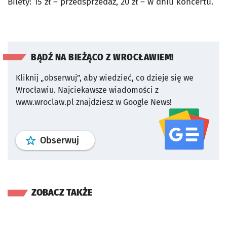
Bilety: 15 zł – przedsprzedaż, 20 zł – w dniu koncertu.
BĄDŹ NA BIEŻĄCO Z WROCŁAWIEM!
Kliknij „obserwuj”, aby wiedzieć, co dzieje się we
Wrocławiu.
Najciekawsze wiadomości z
www.wroclaw.pl znajdziesz w Google News!
profil
google news
serwisu wroclaw
Obserwuj
ZOBACZ TAKŻE