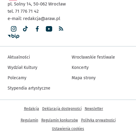
pl. Solny 14,
50-062
Wrocław
tel. 71 776 71 42
e-mail:
redakcja@araw.pl
Aktualności
Wrocławskie festiwale
Wydział Kultury
Koncerty
Polecamy
Mapa strony
Stypendia artystyczne
Inne informacje
Redakcja
Deklaracja dostępności
Newsletter
Regulamin
Regulamin konkursów
Polityka prywatności
Ustawienia cookies