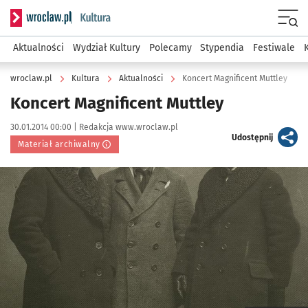
Serwis informacyjny wroclaw.pl podserwis: Kultura
Menu
Aktualności
Wydział Kultury
Polecamy
Stypendia
Festiwale
wroclaw.pl
Kultura
Aktualności
Koncert Magnificent Muttley
Koncert Magnificent Muttley
Data publikacji:
Autor:
30.01.2014 00:00 |
Redakcja www.wroclaw.pl
artykuł
Udostępnij
Materiał archiwalny
Kliknij, aby powiększyć