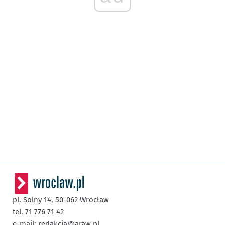
pl. Solny 14,
50-062
Wrocław
tel. 71 776 71 42
e-mail:
redakcja@araw.pl