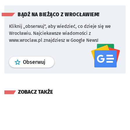
BĄDŹ NA BIEŻĄCO Z WROCŁAWIEM!
Kliknij „obserwuj”, aby wiedzieć, co dzieje się we
Wrocławiu.
Najciekawsze wiadomości z
www.wroclaw.pl znajdziesz w Google News!
profil
google news
serwisu wroclaw
Obserwuj
ZOBACZ TAKŻE