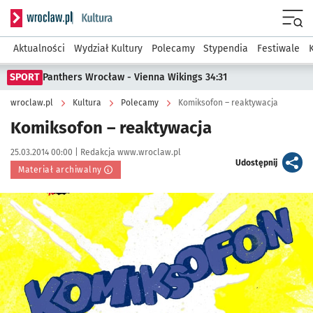
Serwis informacyjny wroclaw.pl podserwis: Kultura
Menu
Aktualności
Wydział Kultury
Polecamy
Stypendia
Festiwale
SPORT
Panthers Wrocław - Vienna Wikings 34:31
wroclaw.pl
Kultura
Polecamy
Komiksofon – reaktywacja
Komiksofon – reaktywacja
Data publikacji:
Autor:
25.03.2014 00:00 |
Redakcja www.wroclaw.pl
artykuł
Udostępnij
Materiał archiwalny
Kliknij, aby powiększyć