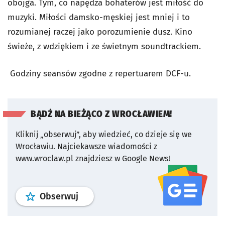
obojga. Tym, co napędza bohaterów jest miłość do
muzyki. Miłości damsko-męskiej jest mniej i to
rozumianej raczej jako porozumienie dusz. Kino
świeże, z wdziękiem i ze świetnym soundtrackiem.
Godziny seansów zgodne z repertuarem DCF-u.
BĄDŹ NA BIEŻĄCO Z WROCŁAWIEM!
Kliknij „obserwuj”, aby wiedzieć, co dzieje się we
Wrocławiu.
Najciekawsze wiadomości z
www.wroclaw.pl znajdziesz w Google News!
profil
google news
serwisu wroclaw
Obserwuj