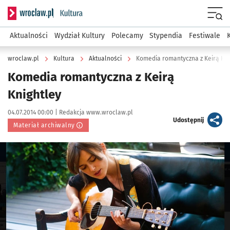
Serwis informacyjny wroclaw.pl podserwis: Kultura
Menu
Aktualności
Wydział Kultury
Polecamy
Stypendia
Festiwale
wroclaw.pl
Kultura
Aktualności
Komedia romantyczna z Keirą Kni
Komedia romantyczna z Keirą
Knightley
Data publikacji:
Autor:
04.07.2014 00:00 |
Redakcja www.wroclaw.pl
artykuł
Udostępnij
Materiał archiwalny
Kliknij, aby powiększyć