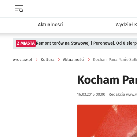
Menu główne portalu wroclaw.pl
Aktualności
Wydział K
Z MIASTA
Remont torów na Stawowej i Peronowej. Od 8 sier
wroclaw.pl
Kultura
Aktualności
Kocham Pana Panie Suł
Kocham Pan
Data publikacji:
Autor:
16.03.2015 00:00 |
Redakcja www.w
Kliknij, aby powiększyć