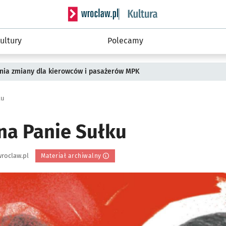
Serwis informacyjny wroclaw.pl podserwis: 
ultury
Polecamy
pnia zmiany dla kierowców i pasażerów MPK
ku
a Panie Sułku
roclaw.pl
Materiał archiwalny