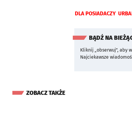
DLA POSIADACZY URBA
BĄDŹ NA BIEŻĄ
Kliknij „obserwuj”, aby 
Najciekawsze wiadomośc
ZOBACZ TAKŻE