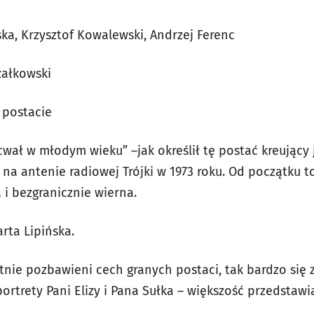
ka, Krzysztof Kowalewski, Andrzej Ferenc
załkowski
 postacie
cwał w młodym wieku” –jak określił tę postać kreujący 
 na antenie radiowej Trójki w 1973 roku. Od początku t
 i bezgranicznie wierna.
arta Lipińska.
nie pozbawieni cech granych postaci, tak bardzo się z 
ortrety Pani Elizy i Pana Sułka – większość przedstaw