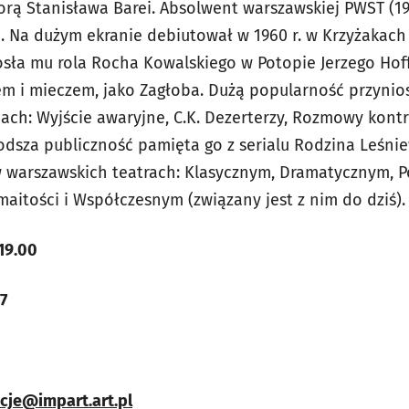
rą Stanisława Barei. Absolwent warszawskiej PWST (196
ch. Na dużym ekranie debiutował w 1960 r. w Krzyżakac
sła mu rola Rocha Kowalskiego w Potopie Jerzego Hoff
em i mieczem, jako Zagłoba. Dużą popularność przynio
lmach: Wyjście awaryjne, C.K. Dezerterzy, Rozmowy kont
odsza publiczność pamięta go z serialu Rodzina Leśnie
 warszawskich teatrach: Klasycznym, Dramatycznym, P
aitości i Współczesnym (związany jest z nim do dziś).
 19.00
7
cje@impart.art.pl