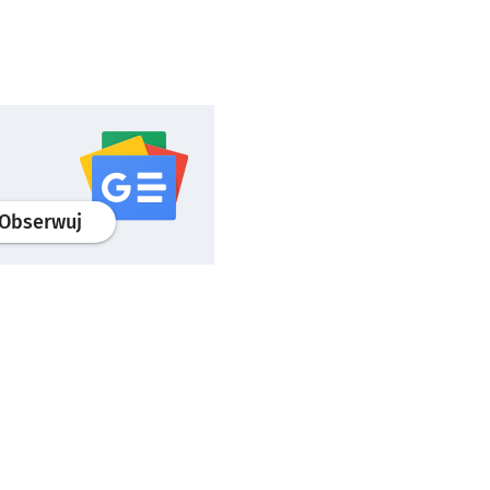
profil
google news
serwisu wroclaw.pl
Obserwuj