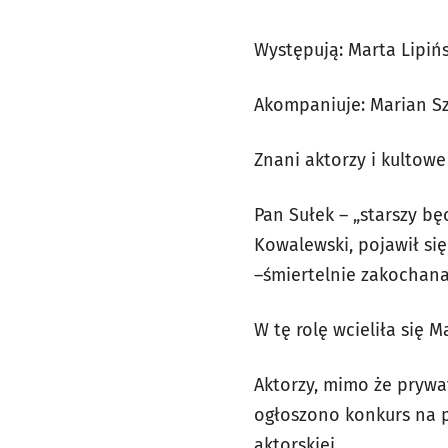
Występują: Marta Lipińs
Akompaniuje: Marian S
Znani aktorzy i kultowe
Pan Sułek – „starszy bę
Kowalewski, pojawił się
–śmiertelnie zakochana
W tę rolę wcieliła się M
Aktorzy, mimo że prywat
ogłoszono konkurs na p
aktorskiej.