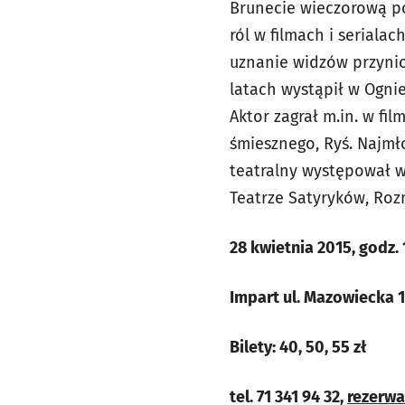
Brunecie wieczorową po
ról w filmach i seriala
uznanie widzów przynio
latach wystąpił w Ogni
Aktor zagrał m.in. w fi
śmiesznego, Ryś. Najmł
teatralny występował w
Teatrze Satyryków, Rozm
28 kwietnia 2015, godz.
Impart ul. Mazowiecka 1
Bilety: 40, 50, 55 zł
tel. 71 341 94 32,
rezerwa