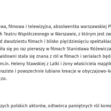
owa, filmowa i telewizyjna, absolwentka warszawskiej P
 Teatru Współczesnego w Warszawie, z którym jest zwi
 dwudziestu filmach i blisko pięćdziesięciu spektakla
ła się po raz pierwszy w filmach Stanisława Różewicz
widowni stała się znana z ról w filmach i serialach b
 m.in. Heleny Stawskiej z Lalki i żony właściciela mają
aziste i powszechnie lubiane kreacje w obyczajowo-
czo.
szych polskich aktorów, odtwórca pamiętnych ról kome