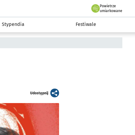
Powietrze
we Wrocławiu
Kultura
umiarkowane
Stypendia
Festiwale
artykuł
Udostępnij