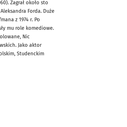
0). Zagrał około sto
h Aleksandra Forda. Duże
mana z 1974 r. Po
sły mu role komediowe.
rolowane, Nic
wskich. Jako aktor
olskim, Studenckim