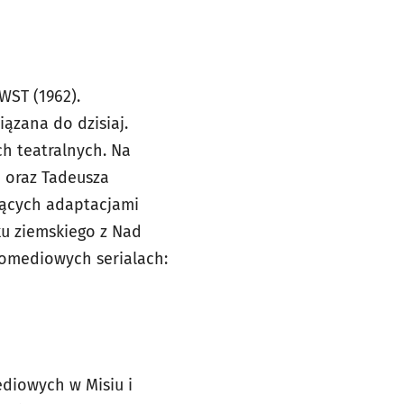
WST (1962).
ązana do dzisiaj.
ch teatralnych. Na
a oraz Tadeusza
ędących adaptacjami
tku ziemskiego z Nad
komediowych serialach:
diowych w Misiu i