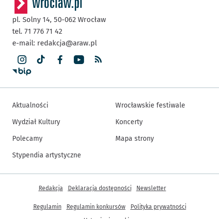
pl. Solny 14,
50-062
Wrocław
tel. 71 776 71 42
e-mail:
redakcja@araw.pl
Aktualności
Wrocławskie festiwale
Wydział Kultury
Koncerty
Polecamy
Mapa strony
Stypendia artystyczne
Inne informacje
Redakcja
Deklaracja dostępności
Newsletter
Regulamin
Regulamin konkursów
Polityka prywatności