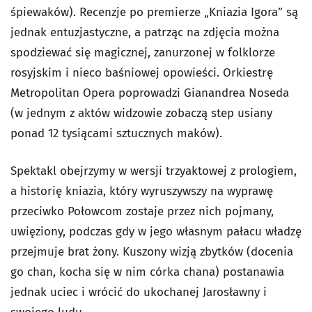
śpiewaków). Recenzje po premierze „Kniazia Igora” są
jednak entuzjastyczne, a patrząc na zdjęcia można
spodziewać się magicznej, zanurzonej w folklorze
rosyjskim i nieco baśniowej opowieści. Orkiestrę
Metropolitan Opera poprowadzi Gianandrea Noseda
(w jednym z aktów widzowie zobaczą step usiany
ponad 12 tysiącami sztucznych maków).
Spektakl obejrzymy w wersji trzyaktowej z prologiem,
a historię kniazia, który wyruszywszy na wyprawę
przeciwko Połowcom zostaje przez nich pojmany,
uwięziony, podczas gdy w jego własnym pałacu władzę
przejmuje brat żony. Kuszony wizją zbytków (docenia
go chan, kocha się w nim córka chana) postanawia
jednak uciec i wrócić do ukochanej Jarosławny i