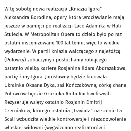
W tę sobotę nowa realizacja „Kniazia Igora”
Aleksandra Borodina, opery, którą wrocławianie mają
jeszcze w pamięci po realizacji Laco Adamika w Hali
Stulecia. W Metropolitan Opera to dzieło było po raz
ostatni inscenizowane 100 lat temu, więc to wielkie
wydarzenie. W partii kniazia walczącego z najeźdźcą
(Połowcy) zobaczymy i posłuchamy robiącego
ostatnio wielką karierę Rosjanina Ildara Abdrazakowa,
partię żony Igora, Jarosławny będzie kreowała
Ukrainka Oksana Dyka, zaś Kończakówną, córką chana
Połowców będzie Gruzinka Anita Rachweliszwili.
Reżyseruje wzięty ostatnio Rosjanin Dmitrij
Czerniakow, którego ostatnia „Traviata” na scenie La
Scali wzbudziła wielkie kontrowersje i niezadowolenie
włoskiej widowni (wygwizdano realizatorów i