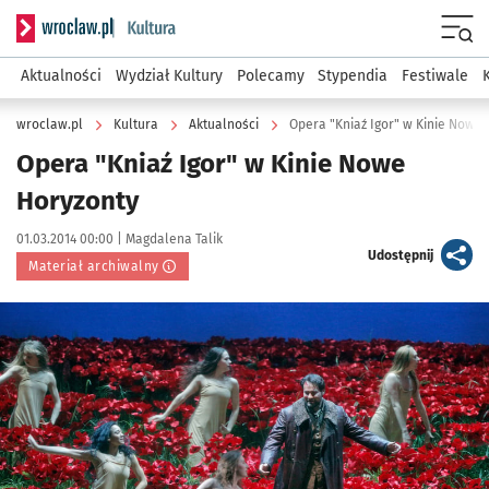
Serwis informacyjny wroclaw.pl podserwis: Kultura
Menu
Aktualności
Wydział Kultury
Polecamy
Stypendia
Festiwale
wroclaw.pl
Kultura
Aktualności
Opera "Kniaź Igor" w Kinie Nowe
Opera "Kniaź Igor" w Kinie Nowe
Horyzonty
Data publikacji:
Autor:
01.03.2014 00:00 |
Magdalena Talik
artykuł
Udostępnij
Materiał archiwalny
Kliknij, aby powiększyć