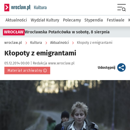
Serwis informacyjny wroclaw.pl podserwis: Kultura
Menu
Aktualności
Wydział Kultury
Polecamy
Stypendia
Festiwale
WROCŁAW
Wrocławska Potańcówka w sobotę, 8 sierpnia
wroclaw.pl
Kultura
Aktualności
Kłopoty z emigrantami
Kłopoty z emigrantami
Data publikacji:
Autor:
05.12.2014 00:00 |
Redakcja www.wroclaw.pl
artykuł
Udostępnij
Materiał archiwalny
Kliknij, aby powiększyć