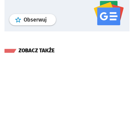
profil
google news
serwisu wroclaw
Obserwuj
ZOBACZ TAKŻE