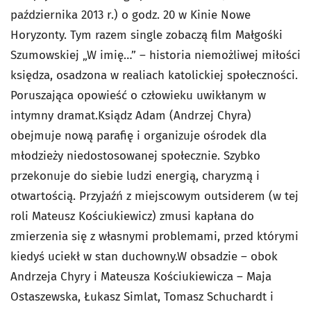
października 2013 r.) o godz. 20 w Kinie Nowe
Horyzonty. Tym razem single zobaczą film Małgośki
Szumowskiej „W imię…” – historia niemożliwej miłości
księdza, osadzona w realiach katolickiej społeczności.
Poruszająca opowieść o człowieku uwikłanym w
intymny dramat.Ksiądz Adam (Andrzej Chyra)
obejmuje nową parafię i organizuje ośrodek dla
młodzieży niedostosowanej społecznie. Szybko
przekonuje do siebie ludzi energią, charyzmą i
otwartością. Przyjaźń z miejscowym outsiderem (w tej
roli Mateusz Kościukiewicz) zmusi kapłana do
zmierzenia się z własnymi problemami, przed którymi
kiedyś uciekł w stan duchowny.W obsadzie – obok
Andrzeja Chyry i Mateusza Kościukiewicza – Maja
Ostaszewska, Łukasz Simlat, Tomasz Schuchardt i