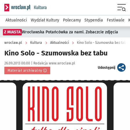
Serwis informacyjny wroclaw.pl podserwis: Kultura
Menu
Aktualności
Wydział Kultury
Polecamy
Stypendia
Festiwale
Z MIASTA
Wrocławska Potańcówka za nami. Zobaczcie zdjęcia
wroclaw.pl
Kultura
Aktualności
Kino Solo - Szumowska bez tabu
Kino Solo - Szumowska bez tabu
Data publikacji:
Autor:
26.09.2013 00:00 |
Redakcja www.wroclaw.pl
artykuł
Udostępnij
Materiał archiwalny
Kliknij, aby powiększyć