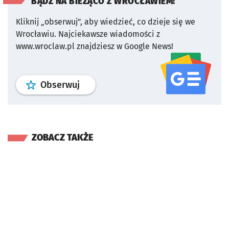
BĄDŹ NA BIEŻĄCO Z WROCŁAWIEM!
Kliknij „obserwuj”, aby wiedzieć, co dzieje się we
Wrocławiu.
Najciekawsze wiadomości z
www.wroclaw.pl znajdziesz w Google News!
profil
google news
serwisu wroclaw
Obserwuj
ZOBACZ TAKŻE