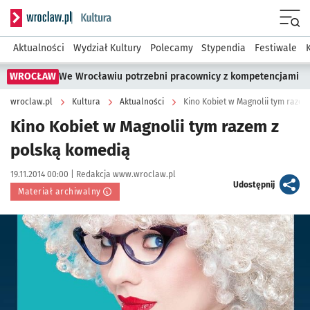
Serwis informacyjny wroclaw.pl podserwis: Kultura
Menu
Aktualności
Wydział Kultury
Polecamy
Stypendia
Festiwale
WROCŁAW
We Wrocławiu potrzebni pracownicy z kompetencjami
wroclaw.pl
Kultura
Aktualności
Kino Kobiet w Magnolii tym raze
Kino Kobiet w Magnolii tym razem z
polską komedią
Data publikacji:
Autor:
19.11.2014 00:00 |
Redakcja www.wroclaw.pl
artykuł
Udostępnij
Materiał archiwalny
Kliknij, aby powiększyć