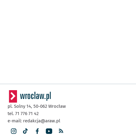
pl. Solny 14,
50-062
Wrocław
tel. 71 776 71 42
e-mail:
redakcja@araw.pl