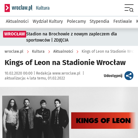
Serwis informacyjny wroclaw.pl podserwis: Kultura
Menu
Aktualności
Wydział Kultury
Polecamy
Stypendia
Festiwale
WROCŁAW
Stadion na Brochowie z nowym zapleczem dla
sportowców | ZDJĘCIA
wroclaw.pl
Kultura
Aktualności
Kings of Leon na Stadionie Wroc
Kings of Leon na Stadionie Wrocław
Data publikacji:
Autor:
10.02.2020 00:00 |
Redakcja www.wroclaw.pl
|
artykuł
Udostępnij
aktualizacja:
4 lata temu, 01.02.2022
Kliknij, aby powiększyć