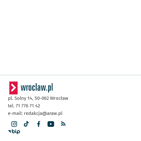
pl. Solny 14,
50-062
Wrocław
tel. 71 776 71 42
e-mail:
redakcja@araw.pl