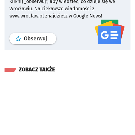
Kliknij „obserwuj”, aby wiedzieć, co dzieje się we
Wrocławiu.
Najciekawsze wiadomości z
www.wroclaw.pl znajdziesz w Google News!
profil
google news
serwisu wroclaw
Obserwuj
ZOBACZ TAKŻE