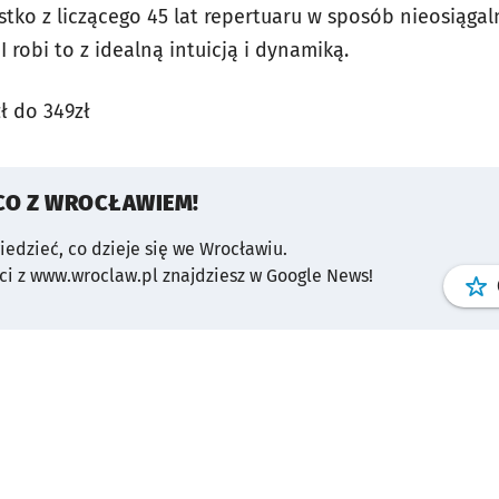
tko z liczącego 45 lat repertuaru w sposób nieosiągal
I robi to z idealną intuicją i dynamiką.
ł do 349zł
CO Z WROCŁAWIEM!
wiedzieć, co dzieje się we Wrocławiu.
i z www.wroclaw.pl znajdziesz w Google News!