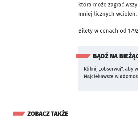
która może zagrać wszys
mniej licznych wcieleń. 
Bilety w cenach od 179z
BĄDŹ NA BIEŻĄ
Kliknij „obserwuj”, aby 
Najciekawsze wiadomośc
ZOBACZ TAKŻE