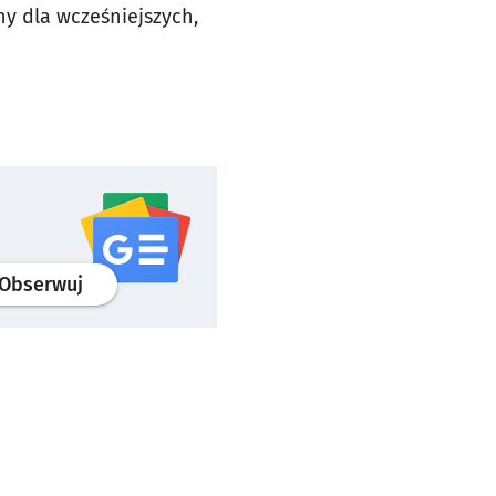
ny dla wcześniejszych,
profil
google news
serwisu wroclaw.pl
Obserwuj