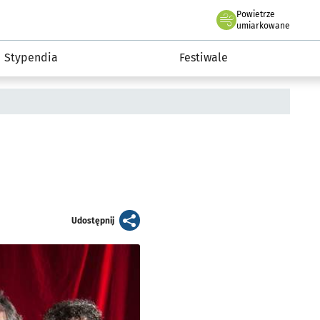
Powietrze
we Wrocławiu
Kultura
umiarkowane
Stypendia
Festiwale
artykuł
Udostępnij