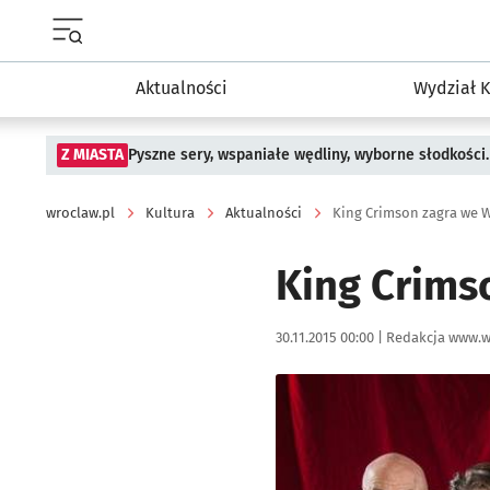
Menu główne portalu wroclaw.pl
Aktualności
Wydział K
Z MIASTA
Pyszne sery, wspaniałe wędliny, wyborne słodkości.
wroclaw.pl
Kultura
Aktualności
King Crimson zagra we 
King Crims
Data publikacji:
Autor:
30.11.2015 00:00 |
Redakcja www.w
Kliknij, aby powiększyć