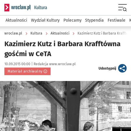
Serwis informacyjny wroclaw.pl podserwis: Kultura
Menu
Aktualności
Wydział Kultury
Polecamy
Stypendia
Festiwale
wroclaw.pl
Kultura
Aktualności
Kazimierz Kutz i Barbara Krafftó
Kazimierz Kutz i Barbara Krafftówna
gośćmi w CeTA
Data publikacji:
Autor:
10.09.2015 00:00 |
Redakcja www.wroclaw.pl
artykuł
Udostępnij
Materiał archiwalny
Kliknij, aby powiększyć