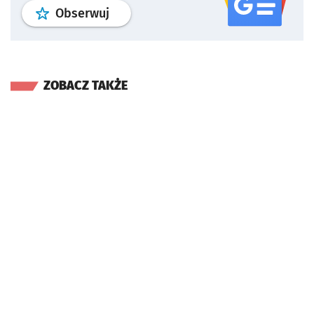
profil
google news
serwisu wroclaw
Obserwuj
ZOBACZ TAKŻE