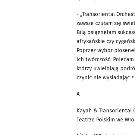
-
„Transoriental Orches
zawsze czułam się świet
Bilą osiągnęłam sukces
afrykańskie czy cygańsk
Poprzez wybór piosenek
ich twórczość. Polecam 
którzy uwielbiają podr
czynić nie wysiadając z 
A
Kayah & Transoriental O
Teatrze Polskim we Wrocł