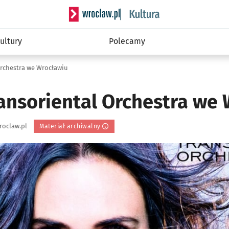
Serwis informacyjny wroclaw.pl podserwis: 
ultury
Polecamy
Orchestra we Wrocławiu
ansoriental Orchestra we
roclaw.pl
Materiał archiwalny