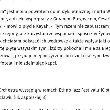
tra“ jest moim powrotem do muzyki etnicznej i nurtu W
nie, a dzięki współpracy z Goranem Bregovicem, Cesari
y - mówi o płycie Kayah. - Tym razem nie zapuszczam 
ie rejony, ale korzystam ze wspaniałej spuścizny Żydów
 chciałam pokazać ich wędrówkę a także wpływ jaki o
tę płytę wszystkim tym , którzy pokochali mnie za Bre
óżować, przynajmniej muzycznie, bo dzięki naszym dźw
fotela i nie zdejmując kapci.
rchestra wystąpią w ramach Ethno Jazz Festivalu 10 st
awiu (ul. Zapolskiej 3).