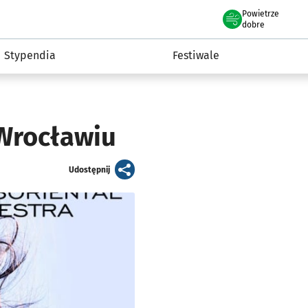
Powietrze
we Wrocławiu
Kultura
dobre
Stypendia
Festiwale
 Wrocławiu
artykuł
Udostępnij