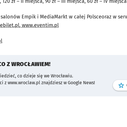
 120 zł – II miejsca, 90 zł – III miejsca, 60 zł – IV miejsca
i salonów Empik i MediaMarkt w całej Polsceoraz w ser
bilet.pl
,
www.eventim.pl
l
CO Z WROCŁAWIEM!
wiedzieć, co dzieje się we Wrocławiu.
i z www.wroclaw.pl znajdziesz w Google News!