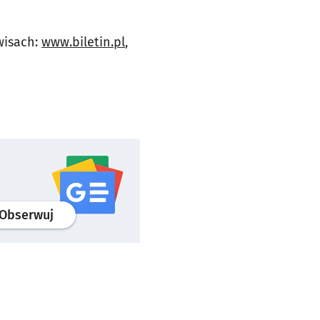
wisach:
www.biletin.pl
,
profil
google news
serwisu wroclaw.pl
Obserwuj