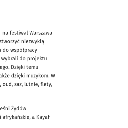
ah na festiwal Warszawa
 stworzyć niezwykłą
ła do współpracy
wybrali do projektu
iego. Dzięki temu
 także dzięki muzykom. W
ud, saz, lutnie, flety,
pieśni Żydów
i afrykańskie, a Kayah