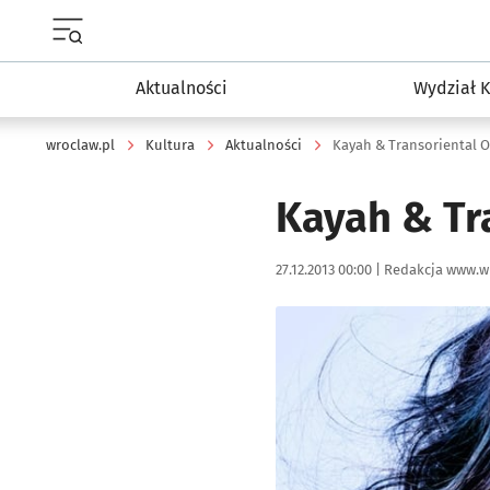
Menu główne portalu wroclaw.pl
Aktualności
Wydział K
wroclaw.pl
Kultura
Aktualności
Kayah & Transoriental 
Kayah & Tr
Data publikacji:
Autor:
27.12.2013 00:00 |
Redakcja www.w
Kliknij, aby powiększyć