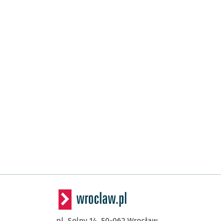
pl. Solny 14,
50-062
Wrocław