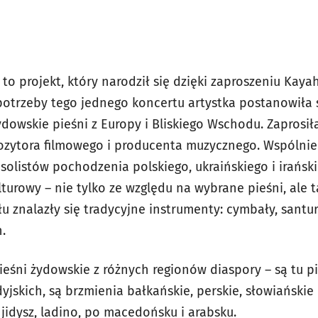
 to projekt, który narodził się dzięki zaproszeniu Kay
 potrzeby tego jednego koncertu artystka postanowiła
żydowskie pieśni z Europy i Bliskiego Wschodu. Zaprosi
zytora filmowego i producenta muzycznego. Wspólnie 
solistów pochodzenia polskiego, ukraińskiego i irańsk
ulturowy – nie tylko ze względu na wybrane pieśni, ale
znalazły się tradycyjne instrumenty: cymbały, santur, o
h.
pieśni żydowskie z różnych regionów diaspory – są tu 
dyjskich, są brzmienia bałkańskie, perskie, słowiańskie 
jidysz, ladino, po macedońsku i arabsku.