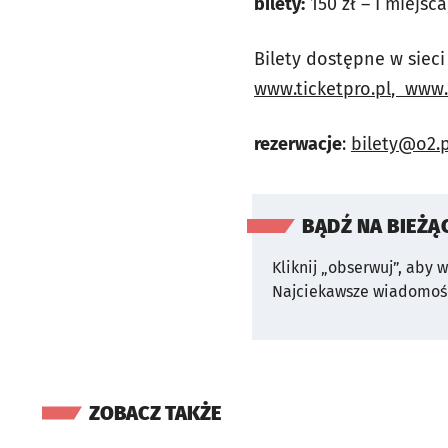
bilety
:
150 zł – I miejsca,
Bilety dostępne w siec
www.ticketpro.pl
,
www.e
rezerwacje
:
bilety@o2.p
BĄDŹ NA BIEŻĄ
Kliknij „obserwuj”, aby 
Najciekawsze wiadomośc
ZOBACZ TAKŻE