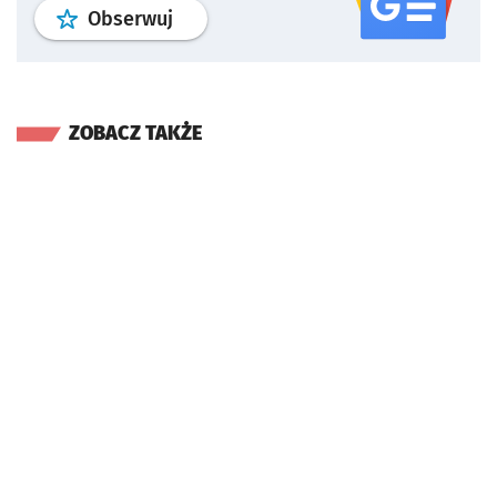
profil
google news
serwisu wroclaw
Obserwuj
ZOBACZ TAKŻE