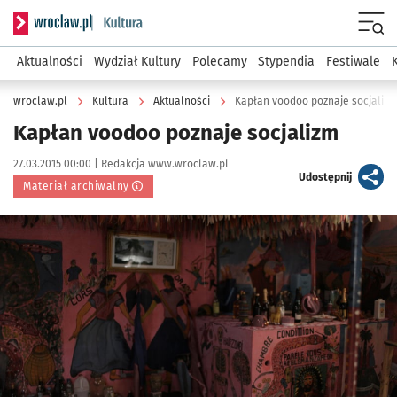
Serwis informacyjny wroclaw.pl podserwis: Kultura
Menu
Aktualności
Wydział Kultury
Polecamy
Stypendia
Festiwale
wroclaw.pl
Kultura
Aktualności
Kapłan voodoo poznaje socjalizm
Kapłan voodoo poznaje socjalizm
Data publikacji:
Autor:
27.03.2015 00:00 |
Redakcja www.wroclaw.pl
artykuł
Udostępnij
Materiał archiwalny
Kliknij, aby powiększyć