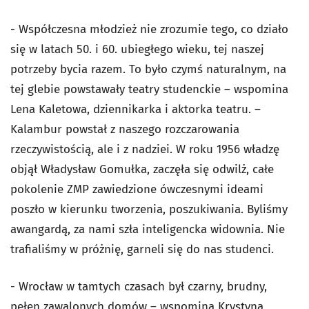
- Współczesna młodzież nie zrozumie tego, co działo
się w latach 50. i 60. ubiegłego wieku, tej naszej
potrzeby bycia razem. To było czymś naturalnym, na
tej glebie powstawały teatry studenckie – wspomina
Lena Kaletowa, dziennikarka i aktorka teatru. –
Kalambur powstał z naszego rozczarowania
rzeczywistością, ale i z nadziei. W roku 1956 władzę
objął Władysław Gomułka, zaczęła się odwilż, całe
pokolenie ZMP zawiedzione ówczesnymi ideami
poszło w kierunku tworzenia, poszukiwania. Byliśmy
awangardą, za nami szła inteligencka widownia. Nie
trafialiśmy w próżnię, garneli się do nas studenci.
- Wrocław w tamtych czasach był czarny, brudny,
pełen zawalonych domów – wspomina Krystyna