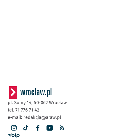
pl. Solny 14,
50-062
Wrocław
tel. 71 776 71 42
e-mail:
redakcja@araw.pl