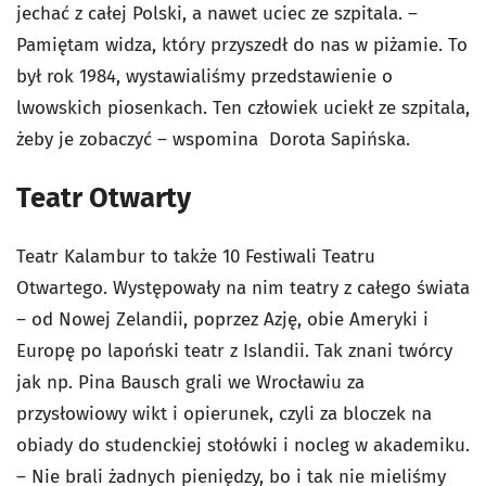
jechać z całej Polski, a nawet uciec ze szpitala. –
Pamiętam widza, który przyszedł do nas w piżamie. To
był rok 1984, wystawialiśmy przedstawienie o
lwowskich piosenkach. Ten człowiek uciekł ze szpitala,
żeby je zobaczyć – wspomina Dorota Sapińska.
Teatr Otwarty
Teatr Kalambur to także 10 Festiwali Teatru
Otwartego. Występowały na nim teatry z całego świata
– od Nowej Zelandii, poprzez Azję, obie Ameryki i
Europę po lapoński teatr z Islandii. Tak znani twórcy
jak np. Pina Bausch grali we Wrocławiu za
przysłowiowy wikt i opierunek, czyli za bloczek na
obiady do studenckiej stołówki i nocleg w akademiku.
– Nie brali żadnych pieniędzy, bo i tak nie mieliśmy