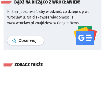
BĄDŹ NA BIEŻĄCO Z WROCŁAWIEM!
Kliknij „obserwuj”, aby wiedzieć, co dzieje się we
Wrocławiu.
Najciekawsze wiadomości z
www.wroclaw.pl znajdziesz w Google News!
profil
google news
serwisu wroclaw
Obserwuj
ZOBACZ TAKŻE