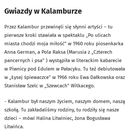
Gwiazdy w Kalamburze
Przez Kalambur przewinęli się słynni artyści – tu
pierwsze kroki stawiała w spektaklu „Po ulicach
miasta chodzi moja miłość” w 1960 roku piosenkarka
Anna German, a Pola Raksa (Marusia z „Czterech
pancernych i psa” ) wystąpiła w literackim kabarecie
w Piwnicy pod Edulem w Pałacyku. Tu też debiutowała
w „Łysej śpiewaczce” w 1966 roku Ewa Dałkowska oraz
Stanisław Szelc w „Szewcach” Witkacego.
- Kalambur był naszym życiem, naszym domem, naszą
szkołą. Tu zakładaliśmy rodziny, tu rodziły się nasze
dzieci – mówi Halina Litwiniec, żona Bogusława
Litwińca.