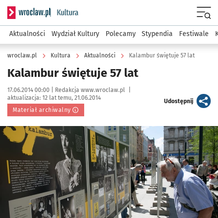
Serwis informacyjny wroclaw.pl podserwis: Kultura
Menu
Aktualności
Wydział Kultury
Polecamy
Stypendia
Festiwale
wroclaw.pl
Kultura
Aktualności
Kalambur świętuje 57 lat
Kalambur świętuje 57 lat
Data publikacji:
Autor:
17.06.2014 00:00 |
Redakcja www.wroclaw.pl
|
aktualizacja:
12 lat temu, 21.06.2014
artykuł
Udostępnij
Materiał archiwalny
Kliknij, aby powiększyć