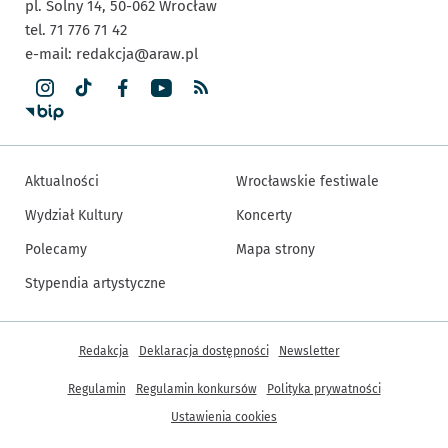
pl. Solny 14,
50-062
Wrocław
tel. 71 776 71 42
e-mail:
redakcja@araw.pl
Aktualności
Wrocławskie festiwale
Wydział Kultury
Koncerty
Polecamy
Mapa strony
Stypendia artystyczne
Inne informacje
Redakcja
Deklaracja dostępności
Newsletter
Regulamin
Regulamin konkursów
Polityka prywatności
Ustawienia cookies