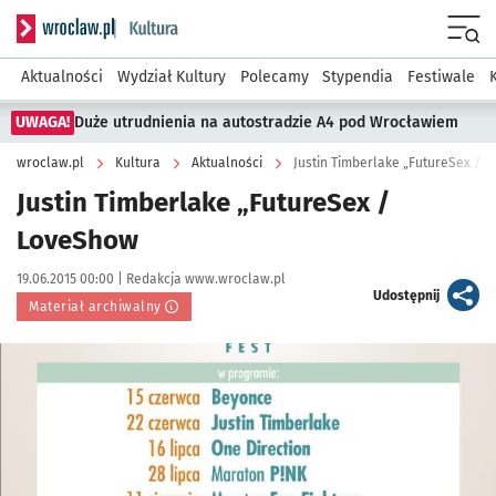
Serwis informacyjny wroclaw.pl podserwis: Kultura
Menu
Aktualności
Wydział Kultury
Polecamy
Stypendia
Festiwale
UWAGA!
Duże utrudnienia na autostradzie A4 pod Wrocławiem
wroclaw.pl
Kultura
Aktualności
Justin Timberlake „FutureSex / 
Justin Timberlake „FutureSex /
LoveShow
Data publikacji:
Autor:
19.06.2015 00:00 |
Redakcja www.wroclaw.pl
artykuł
Udostępnij
Materiał archiwalny
Kliknij, aby powiększyć