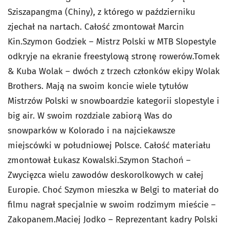
Sziszapangma (Chiny), z którego w październiku
zjechał na nartach. Całość zmontował Marcin
Kin.Szymon Godziek – Mistrz Polski w MTB Slopestyle
odkryje na ekranie freestylową stronę rowerów.Tomek
& Kuba Wolak – dwóch z trzech członków ekipy Wolak
Brothers. Mają na swoim koncie wiele tytułów
Mistrzów Polski w snowboardzie kategorii slopestyle i
big air. W swoim rozdziale zabiorą Was do
snowparków w Kolorado i na najciekawsze
miejscówki w południowej Polsce. Całość materiału
zmontował Łukasz Kowalski.Szymon Stachoń –
Zwycięzca wielu zawodów deskorolkowych w całej
Europie. Choć Szymon mieszka w Belgi to materiał do
filmu nagrał specjalnie w swoim rodzimym mieście –
Zakopanem.Maciej Jodko – Reprezentant kadry Polski