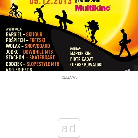
REKLAMA
ad