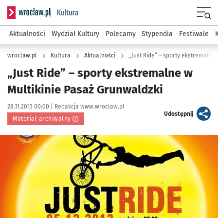
Serwis informacyjny wroclaw.pl podserwis: Kultura
Menu
Aktualności
Wydział Kultury
Polecamy
Stypendia
Festiwale
wroclaw.pl
Kultura
Aktualności
„Just Ride” – sporty ekstremalne
„Just Ride” – sporty ekstremalne w
Multikinie Pasaż Grunwaldzki
Data publikacji:
Autor:
28.11.2013 00:00 |
Redakcja www.wroclaw.pl
artykuł
Udostępnij
Materiał archiwalny
Kliknij, aby powiększyć