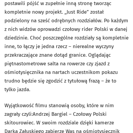
postawili pójść w zupełnie inną stronę tworząc
kompletnie nowy projekt. „Just Ride” został
podzielony na sześć odrębnych rozdziałów. Po każdym
z nich widzów oprowadzi czołowy rider Polski w danej
dziedzinie. Choć poszczególne rozdziały są kompletnie
inne, to łączy je jedna rzecz – nierealne wyczyny
przekraczające znane dotąd granice. Oglądając
piętnastometrowe salta na rowerze czy zjazd z
ośmiotysięcznika na nartach uczestnikom pokazu
trudno będzie się zgodzić z tytułową frazą – że to
tylko jazda.
Wyjątkowość filmu stanowią osoby, które w nim
zagrały czyli:Andrzej Bargiel – Czołowy Polski
skitourowiec. W swoim rozdziale dzięki kamerze
Darka Załuskiego zabierze Was na ośmiotysięcznik