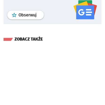
profil
google news
serwisu wroclaw
Obserwuj
ZOBACZ TAKŻE