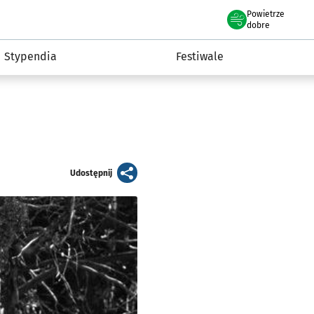
Powietrze
we Wrocławiu
Kultura
dobre
Stypendia
Festiwale
artykuł
Udostępnij