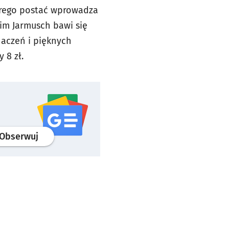
órego postać wprowadza
im Jarmusch bawi się
naczeń i pięknych
 8 zł.
profil
google news
serwisu wroclaw.pl
Obserwuj