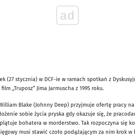
ad
łek (27 stycznia) w DCF-ie w ramach spotkań z Dyskus
film „Truposz” Jima Jarmuscha z 1995 roku.
William Blake (Johnny Deep) przyjmuje ofertę pracy na
ożenie sobie życia pryska gdy okazuje się, że pracoda
ątuje bohatera w morderstwo. Tak rozpoczyna się kol
ięgowy musi stawić czoło podążającym za nim krok w 