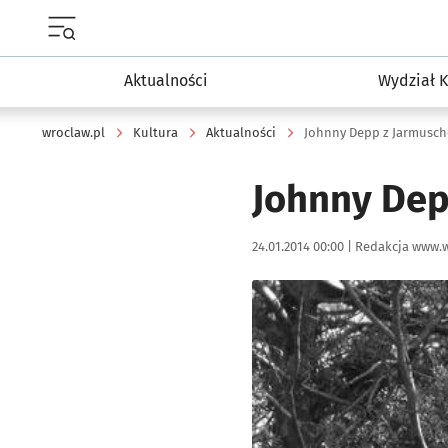
Menu główne portalu wroclaw.pl
Aktualności
Wydział K
wroclaw.pl
Kultura
Aktualności
Johnny Depp z Jarmusc
Johnny Dep
Data publikacji:
Autor:
24.01.2014 00:00 |
Redakcja www.w
Kliknij, aby powiększyć