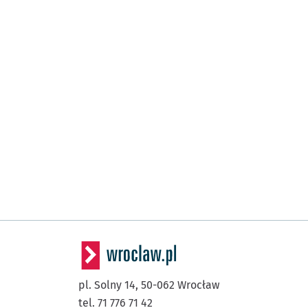
pl. Solny 14,
50-062
Wrocław
tel. 71 776 71 42