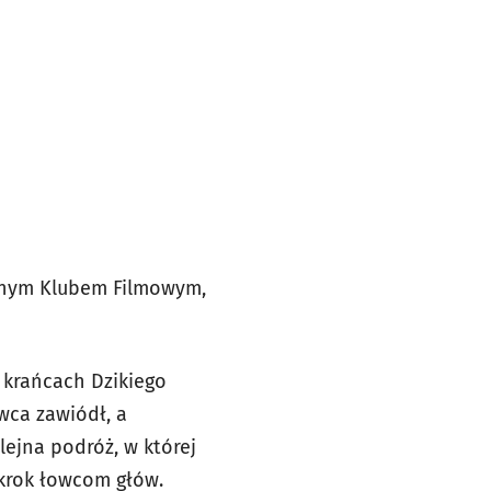
yjnym Klubem Filmowym,
 krańcach Dzikiego
wca zawiódł, a
ejna podróż, w której
krok łowcom głów.