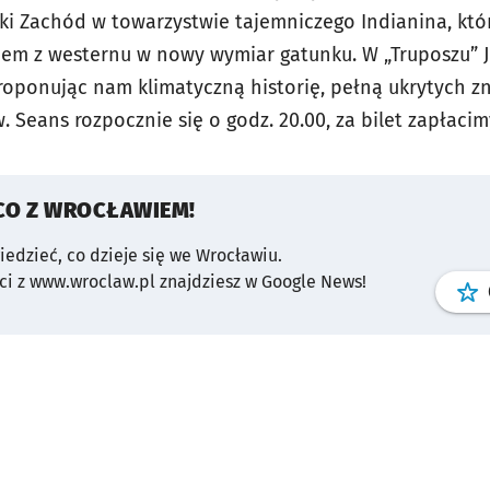
ki Zachód w towarzystwie tajemniczego Indianina, kt
em z westernu w nowy wymiar gatunku. W „Truposzu” J
oponując nam klimatyczną historię, pełną ukrytych z
 Seans rozpocznie się o godz. 20.00, za bilet zapłacimy
CO Z WROCŁAWIEM!
wiedzieć, co dzieje się we Wrocławiu.
i z www.wroclaw.pl znajdziesz w Google News!