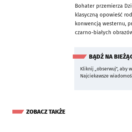
Bohater przemierza Dzi
klasyczną opowieść rod
konwencją westernu, pr
czarno-białych obrazów.
BĄDŹ NA BIEŻĄ
Kliknij „obserwuj”, aby 
Najciekawsze wiadomośc
ZOBACZ TAKŻE