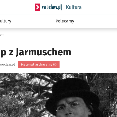
Serwis informacyjny wroclaw.pl podserwis: 
ultury
Polecamy
hem
p z Jarmuschem
roclaw.pl
Materiał archiwalny