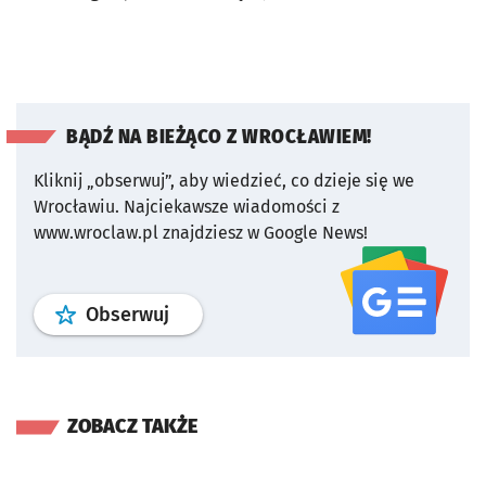
BĄDŹ NA BIEŻĄCO Z WROCŁAWIEM!
Kliknij „obserwuj”, aby wiedzieć, co dzieje się we
Wrocławiu.
Najciekawsze wiadomości z
www.wroclaw.pl znajdziesz w Google News!
profil
google news
serwisu wroclaw
Obserwuj
ZOBACZ TAKŻE