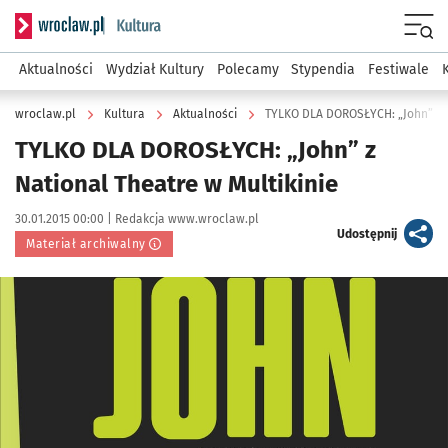
Serwis informacyjny wroclaw.pl podserwis: Kultura
Menu
Aktualności
Wydział Kultury
Polecamy
Stypendia
Festiwale
wroclaw.pl
Kultura
Aktualności
TYLKO DLA DOROSŁYCH: „John” z N
TYLKO DLA DOROSŁYCH: „John” z
National Theatre w Multikinie
Data publikacji:
Autor:
30.01.2015 00:00 |
Redakcja www.wroclaw.pl
artykuł
Udostępnij
Materiał archiwalny
Kliknij, aby powiększyć